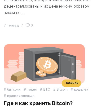
децентрализованы и их цена никоим образом
никем не…
7 г назад
/
0
Новичок
биткоин
токен
BTC
Bitcoin
кошелек
криптокошельки
Где и как хранить Bitcoin?