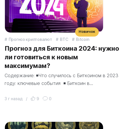
Новичок
Прогноз криптовалют
BTC
Bitcoin
Прогноз для Биткоина 2024: нужно
ли готовиться к новым
максимумам?
Содержание: ◾️Что случилось с Биткоином в 2023
году: ключевые события ◾️ Биткоин в…
3 г назад
/
9
0