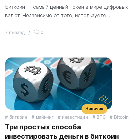
Биткоин — самый ценный токен в мире цифровых
валют. Независимо от того, используете…
7 г назад
/
0
Новичок
биткоин
майнинг
инвестиции
BTC
Bitcoin
Три простых способа
инвестировать деньги в биткоин