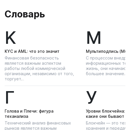
записям
Словарь
K
М
KYС и AML: что это значит
Мультиподпись (Multi
Финансовая безопасность
С процессом внедре
является важным аспектом
информационных тех
работы любой коммерческой
жизнь, они начинают
организации, независимо от того,
большее значение…
торгует…
Г
У
Голова и Плечи: фигура
Уровни блокчейна: чт
теханализа
какие они бывают
Технический анализ финансовых
Блокчейн — это техн
рынков является важным
хранения и передачи