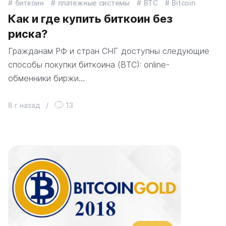
биткоин
платежные системы
BTC
Bitcoin
Как и где купить биткоин без
риска?
Гражданам РФ и стран СНГ доступны следующие
способы покупки биткоина (ВТС): online-
обменники биржи…
8 г назад
/
13