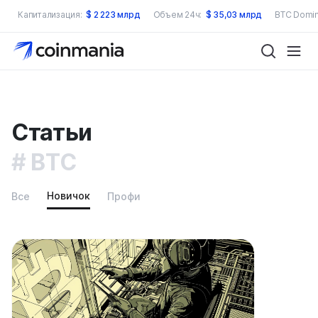
Капитализация:
$
2 223 млрд
Объем 24ч:
$
35,03 млрд
BTC Domin
Статьи
BTC
Новичок
Все
Профи