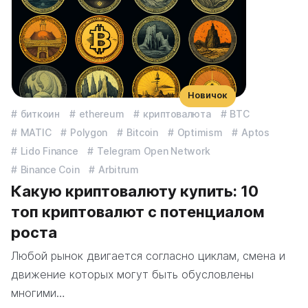
Новичок
биткоин
ethereum
криптовалюта
BTC
MATIC
Polygon
Bitcoin
Optimism
Aptos
Lido Finance
Telegram Open Network
Binance Coin
Arbitrum
Какую криптовалюту купить: 10
топ криптовалют с потенциалом
роста
Любой рынок двигается согласно циклам, смена и
движение которых могут быть обусловлены
многими…