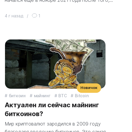
4 г назад
/
1
Новичок
биткоин
майнинг
BTC
Bitcoin
Актуален ли сейчас майнинг
биткоинов?
Мир криптовалют зародился в 2009 году
благодаря введению биткоинов. Это самая