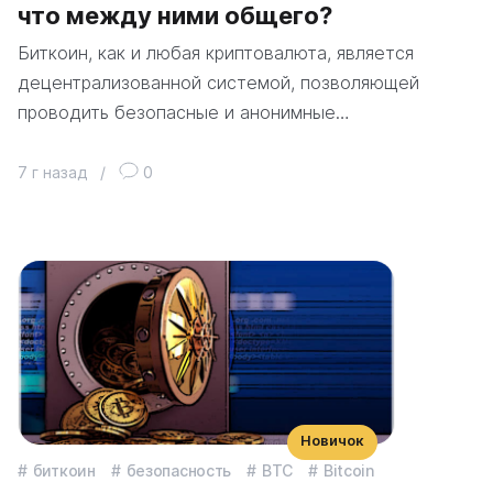
что между ними общего?
Биткоин, как и любая криптовалюта, является
децентрализованной системой, позволяющей
проводить безопасные и анонимные…
7 г назад
/
0
Новичок
биткоин
безопасность
BTC
Bitcoin