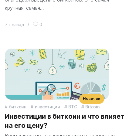
крупная, самая…
7 г назад
/
0
Новичок
биткоин
инвестиции
BTC
Bitcoin
Инвестиции в биткоин и что влияет
на его цену?
Всем известно, что криптовалюты полностью