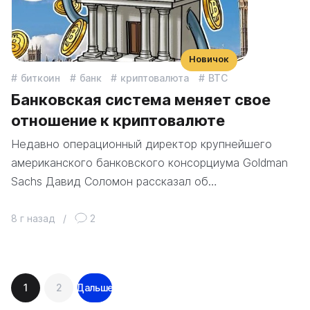
Новичок
биткоин
банк
криптовалюта
BTC
Банковская система меняет свое
отношение к криптовалюте
Недавно операционный директор крупнейшего
американского банковского консорциума Goldman
Sachs Давид Соломон рассказал об…
8 г назад
/
2
Навигация
1
2
Дальше
по