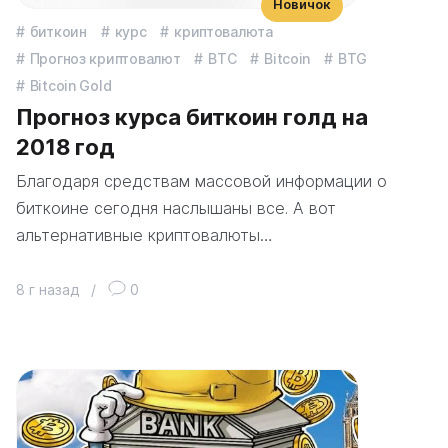
Новичок
биткоин
курс
криптовалюта
Прогноз криптовалют
BTC
Bitcoin
BTG
Bitcoin Gold
Прогноз курса биткоин голд на
2018 год
Благодаря средствам массовой информации о
биткоине сегодня наслышаны все. А вот
альтернативные криптовалюты…
8 г назад
/
0