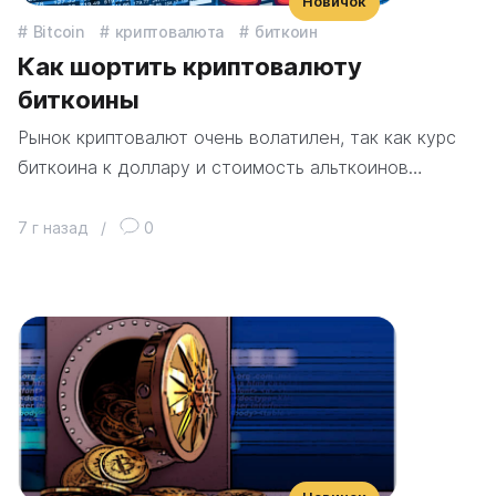
Новичок
Bitcoin
криптовалюта
биткоин
Как шортить криптовалюту
биткоины
Рынок криптовалют очень волатилен, так как курс
биткоина к доллару и стоимость альткоинов…
7 г назад
/
0