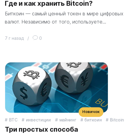
Где и как хранить Bitcoin?
Биткоин — самый ценный токен в мире цифровых
валют. Независимо от того, используете…
7 г назад
/
0
Новичок
BTC
инвестиции
майнинг
биткоин
Bitcoin
Три простых способа