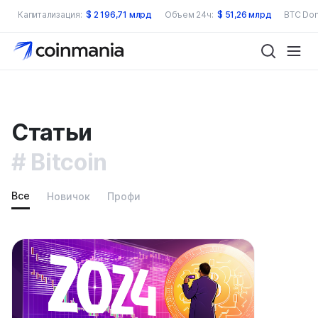
Капитализация:
$
2 196,71 млрд
Объем 24ч:
$
51,26 млрд
BTC Dom
Статьи
Bitcoin
Все
Новичок
Профи