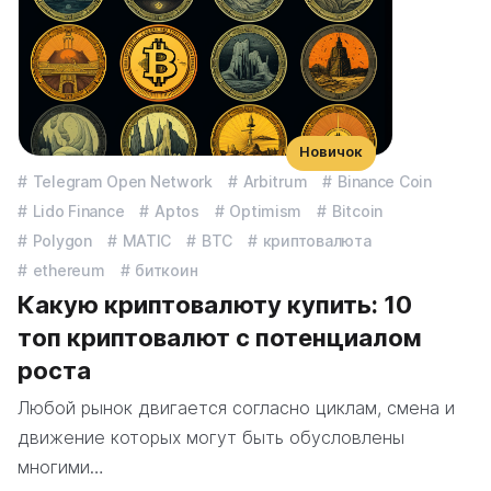
Новичок
Telegram Open Network
Arbitrum
Binance Coin
Lido Finance
Aptos
Optimism
Bitcoin
Polygon
MATIC
BTC
криптовалюта
ethereum
биткоин
Какую криптовалюту купить: 10
топ криптовалют с потенциалом
роста
Любой рынок двигается согласно циклам, смена и
движение которых могут быть обусловлены
многими…