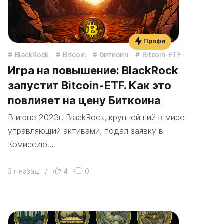
Профи
BlackRock
Bitcoin
биткоин
Bitcoin-ETF
Игра на повышение: BlackRock
запустит Bitcoin-ETF. Как это
повлияет на цену Биткоина
В июне 2023г. BlackRock, крупнейший в мире
управляющий активами, подал заявку в
Комиссию…
3 г назад
/
4
0