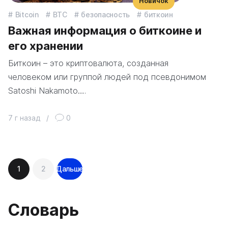
Новичок
Bitcoin
BTC
безопасность
биткоин
Важная информация о биткоине и
его хранении
Биткоин – это криптовалюта, созданная
человеком или группой людей под псевдонимом
Satoshi Nakamoto….
7 г назад
/
0
Навигация
1
2
Дальше
по
записям
Словарь