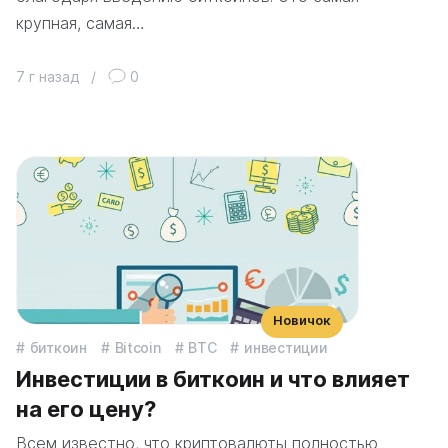
крупная, самая…
7 г назад
/
0
Новичок
биткоин
Bitcoin
BTC
инвестиции
Инвестиции в биткоин и что влияет
на его цену?
Всем известно, что криптовалюты полностью