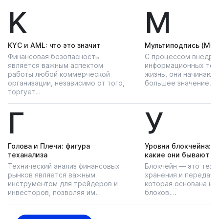
K
М
KYС и AML: что это значит
Мультиподпись (Multi
Финансовая безопасность
С процессом внедре
является важным аспектом
информационных тех
работы любой коммерческой
жизнь, они начинают
организации, независимо от того,
большее значение…
торгует…
Г
У
Голова и Плечи: фигура
Уровни блокчейна: чт
теханализа
какие они бывают
Технический анализ финансовых
Блокчейн — это техн
рынков является важным
хранения и передачи
инструментом для трейдеров и
которая основана на
инвесторов, позволяя им…
блоков….