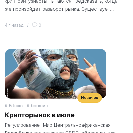
криптоэнтузиасты пытаются предсказать, когда
же произойдет разворот рынка. Существует…
4 г назад
/
0
Новичок
Bitcoin
биткоин
Крипторынок в июле
Регулирование Мир Центральноафриканская
Республика представила CBDC, обеспеченную