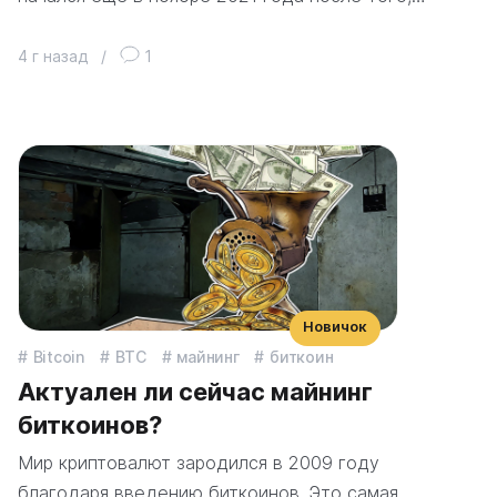
4 г назад
/
1
Новичок
Bitcoin
BTC
майнинг
биткоин
Актуален ли сейчас майнинг
биткоинов?
Мир криптовалют зародился в 2009 году
благодаря введению биткоинов. Это самая