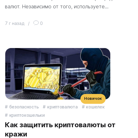
валют. Независимо от того, используете…
7 г назад
/
0
Новичок
безопасность
криптовалюта
кошелек
криптокошельки
Как защитить криптовалюты от
кражи