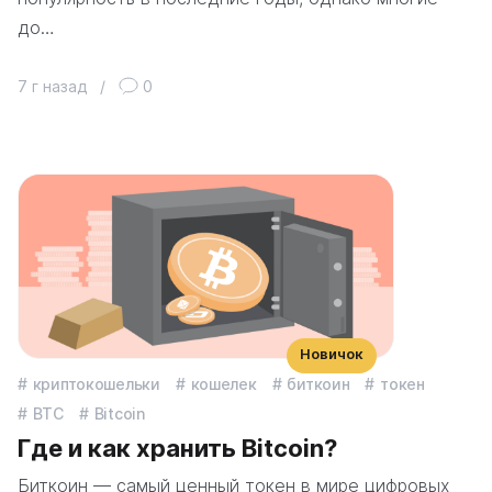
до…
7 г назад
/
0
Новичок
криптокошельки
кошелек
биткоин
токен
BTC
Bitcoin
Где и как хранить Bitcoin?
Биткоин — самый ценный токен в мире цифровых