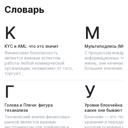
Словарь
K
М
KYС и AML: что это значит
Мультиподпись (Multi
Финансовая безопасность
С процессом внедре
является важным аспектом
информационных тех
работы любой коммерческой
жизнь, они начинают
организации, независимо от того,
большее значение…
торгует…
Г
У
Голова и Плечи: фигура
Уровни блокчейна: чт
теханализа
какие они бывают
Технический анализ финансовых
Блокчейн — это техн
рынков является важным
хранения и передачи
инструментом для трейдеров и
которая основана на