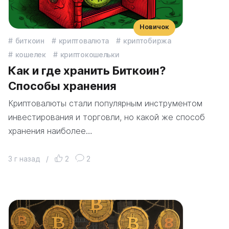
Новичок
биткоин
криптовалюта
криптобиржа
кошелек
криптокошельки
Как и где хранить Биткоин?
Способы хранения
Криптовалюты стали популярным инструментом
инвестирования и торговли, но какой же способ
хранения наиболее…
3 г назад
/
2
2