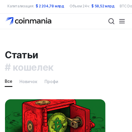
Капитализация:
$
2 204,78 млрд
Объем 24ч:
$
58,52 млрд
BTC Do
Статьи
кошелек
Все
Новичок
Профи