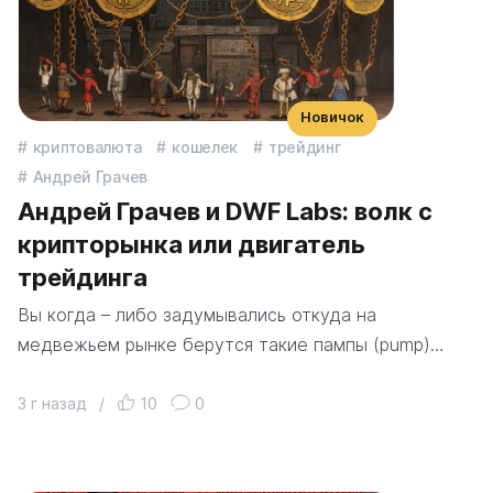
Новичок
криптовалюта
кошелек
трейдинг
Андрей Грачев
Андрей Грачев и DWF Labs: волк с
крипторынка или двигатель
трейдинга
Вы когда – либо задумывались откуда на
медвежьем рынке берутся такие пампы (pump)…
3 г назад
/
10
0