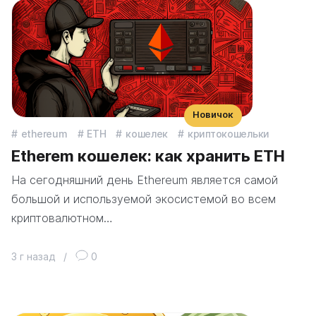
Новичок
ethereum
ETH
кошелек
криптокошельки
Etherem кошелек: как хранить ETH
На сегодняшний день Ethereum является самой
большой и используемой экосистемой во всем
криптовалютном…
3 г назад
/
0