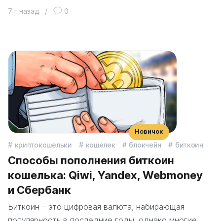
7 г назад
/
0
Новичок
криптокошельки
кошелек
блокчейн
биткоин
Способы пополнения биткоин
кошелька: Qiwi, Yandex, Webmoney
и Сбербанк
Биткоин – это цифровая валюта, набирающая
популярность в последние годы, однако многие