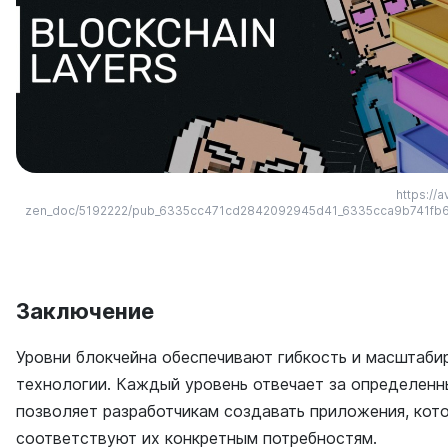
https://a
zen_doc/5192222/pub_6335cc471cd2842092945d41_6335cca9b741fb6
Заключение
Уровни блокчейна обеспечивают гибкость и масштаби
технологии. Каждый уровень отвечает за определенн
позволяет разработчикам создавать приложения, кот
соответствуют их конкретным потребностям.