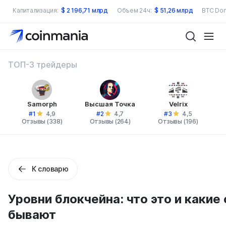
Капитализация:
$
2 196,71 млрд
Объем 24ч:
$
51,26 млрд
BTC Dom
ТОП-3 трейдеры
Samorph
Высшая Точка
Velrix
#1
#2
#3
4,9
4,7
4,5
Отзывы (338)
Отзывы (264)
Отзывы (196)
К словарю
Уровни блокчейна: что это и какие 
бывают