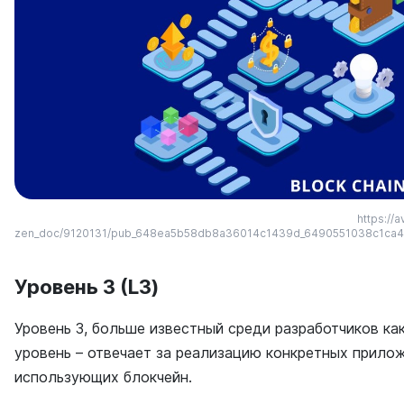
https://a
zen_doc/9120131/pub_648ea5b58db8a36014c1439d_6490551038c1ca4
Уровень 3 (L3)
Уровень 3, больше известный среди разработчиков ка
уровень – отвечает за реализацию конкретных прилож
использующих блокчейн.