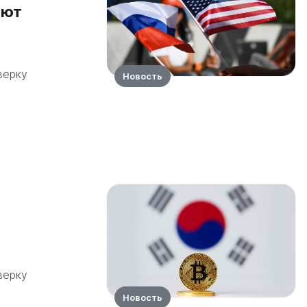
лют
верку
Новость
верку
Новость