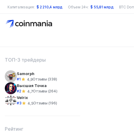
Капитализация:
$
2 210,4 млрд
Объем 24ч:
$
55,81 млрд
BTC Dom
оиск по сайту
ТОП-3 трейдеры
Samorph
#1
Отзывы (338)
4,9
Высшая Точка
#2
Отзывы (264)
4,7
Velrix
#3
Отзывы (196)
4,5
Рейтинг