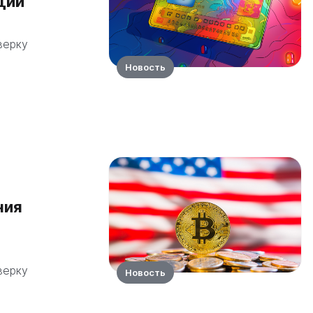
ции
верку
Новость
ния
верку
Новость