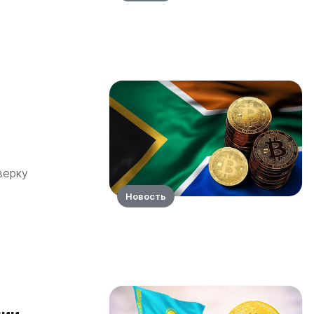
верку
Новость