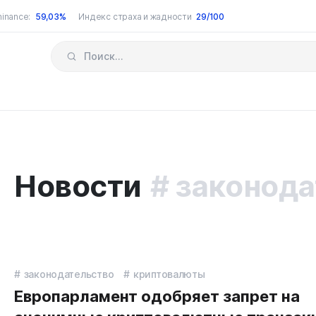
inance:
59,03%
Индекс страха и жадности
29/100
Новости
законода
законодательство
криптовалюты
Европарламент одобряет запрет на