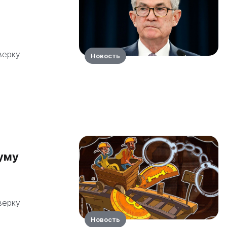
верку
Новость
думу
верку
Новость