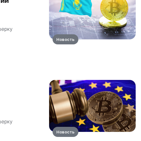
нии
верку
Новость
верку
Новость