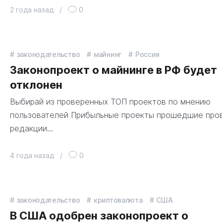
2 года назад
/
0
законодательство
майнинг
Россия
Законопроект о майнинге в РФ будет
отклонен
Выбирай из проверенных ТОП проектов по мнению
пользователей Прибыльные проекты прошедшие про
редакции…
4 года назад
/
0
законодательство
криптовалюта
США
В США одобрен законопроект о