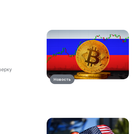
верку
Новость