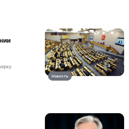
нии
верку
Новость