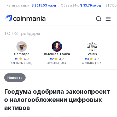
Капитализация:
$
2 215,03 млрд
Объем 24ч:
$
33,79 млрд
BTC Do
ТОП-3 трейдеры
Samorph
Высшая Точка
Velrix
#1
#2
#3
4,9
4,7
4,5
Отзывы (338)
Отзывы (264)
Отзывы (196)
Новость
Госдума одобрила законопроект
о налогообложении цифровых
активов