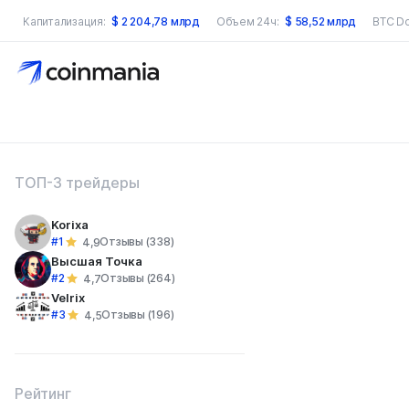
Капитализация:
$
2 204,78 млрд
Объем 24ч:
$
58,52 млрд
BTC D
оиск по сайту
ТОП-3 трейдеры
Korixa
#1
Отзывы (338)
4,9
Высшая Точка
#2
Отзывы (264)
4,7
Velrix
#3
Отзывы (196)
4,5
Рейтинг