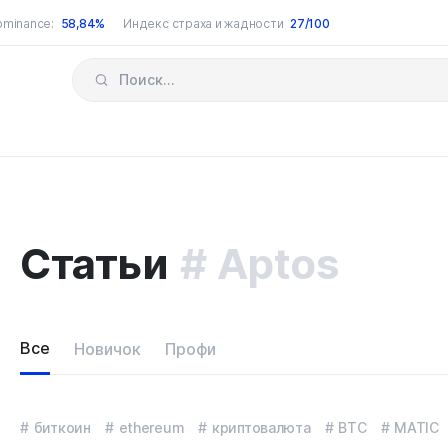
ominance:
58,84%
Индекс страха и жадности
27/100
Статьи
Aptos
Все
Новичок
Профи
биткоин
ethereum
криптовалюта
BTC
MATIC