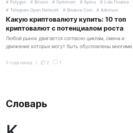
Polygon
Bitcoin
Optimism
Aptos
Lido Finance
Telegram Open Network
Binance Coin
Arbitrum
Какую криптовалюту купить: 10 топ
криптовалют с потенциалом роста
Любой рынок двигается согласно циклам, смена и
движение которых могут быть обусловлены многими
3 года назад
/
2
1
Словарь
K