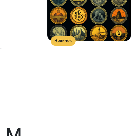
Новичок
…
М