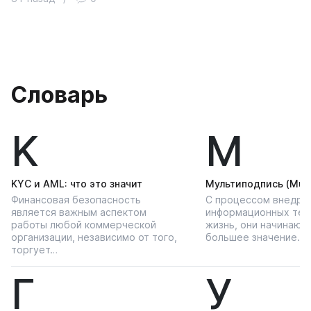
Словарь
K
М
KYС и AML: что это значит
Мультиподпись (Multi
Финансовая безопасность
С процессом внедре
является важным аспектом
информационных тех
работы любой коммерческой
жизнь, они начинают
организации, независимо от того,
большее значение…
торгует…
Г
У