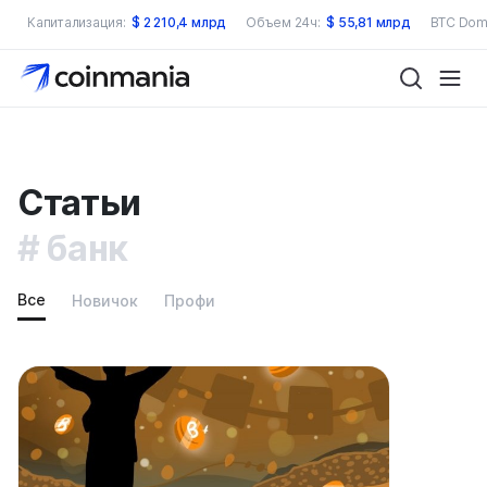
Капитализация:
$
2 210,4 млрд
Объем 24ч:
$
55,81 млрд
BTC Dom
Статьи
банк
Все
Новичок
Профи