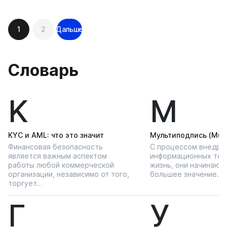
Навигация
1
2
Дальше
по
записям
Словарь
K
М
KYС и AML: что это значит
Мультиподпись (Multi
Финансовая безопасность
С процессом внедре
является важным аспектом
информационных тех
работы любой коммерческой
жизнь, они начинают
организации, независимо от того,
большее значение…
торгует…
Г
У