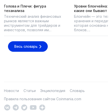
Голова и Плечи: фигура
Уровни блокчейна: чт
теханализа
какие они бывают
Технический анализ финансовых
Блокчейн — это техн
рынков является важным
хранения и передачи
инструментом для трейдеров и
которая основана на
инвесторов, позволяя им…
блоков….
Весь словарь
Новости
Статьи
Энциклопедия
Словарь
Правила пользования сайтом Coinmania.com