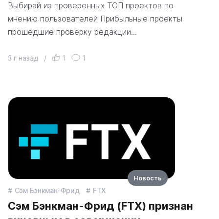
Выбирай из проверенных ТОП проектов по
мнению пользователей Прибыльные проекты
прошедшие проверку редакции…
3 г назад
/
1
1
Новость
Сэм Бэнкман-Фрид
FTX
Сэм Бэнкман-Фрид (FTX) признан