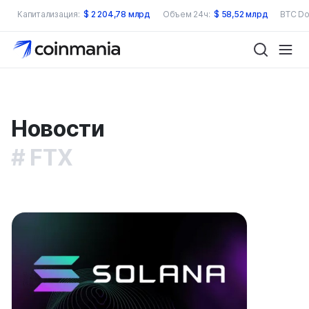
Капитализация:
$
2 204,78 млрд
Объем 24ч:
$
58,52 млрд
BTC Do
Новости
FTX