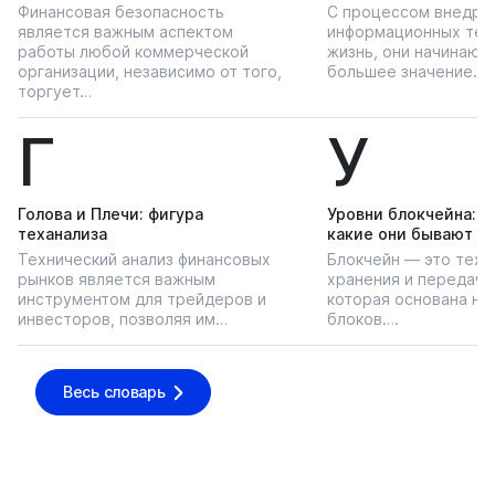
Финансовая безопасность
С процессом внедре
является важным аспектом
информационных тех
работы любой коммерческой
жизнь, они начинают
организации, независимо от того,
большее значение…
торгует…
Г
У
Голова и Плечи: фигура
Уровни блокчейна: чт
теханализа
какие они бывают
Технический анализ финансовых
Блокчейн — это техн
рынков является важным
хранения и передачи
инструментом для трейдеров и
которая основана на
инвесторов, позволяя им…
блоков….
Весь словарь