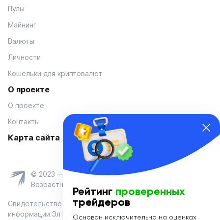
Пулы
Майнинг
Валюты
Личности
Кошельки для криптовалют
О проекте
О проекте
Контакты
Карта сайта
© 2023 — Coinmania
Возрастное ограничение 16+
Рейтинг
проверенных
трейдеров
Свидетельство о регистрации средства массовой
информации Эл № ФС 77-74908 от «25» января 2019 г.
Основан исключительно на оценках