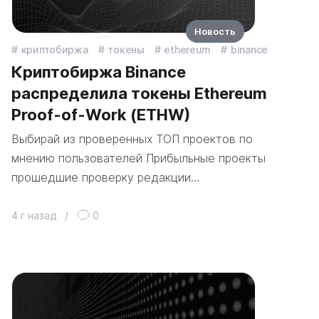
Новость
криптобиржа
токены
ethereum
binance
Криптобиржа Binance
распределила токены Ethereum
Proof-of-Work (ETHW)
Выбирай из проверенных ТОП проектов по
мнению пользователей Прибыльные проекты
прошедшие проверку редакции…
4 г назад
/
0