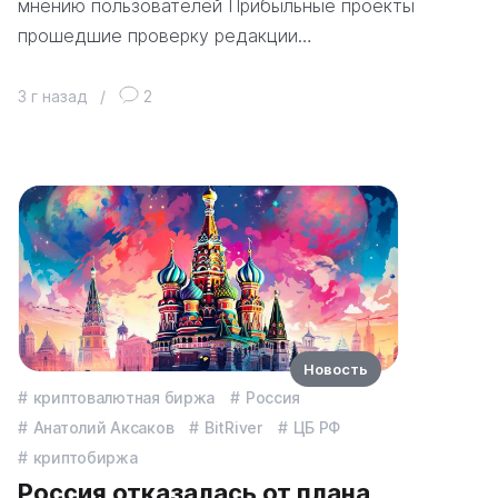
мнению пользователей Прибыльные проекты
прошедшие проверку редакции…
3 г назад
/
2
Новость
криптовалютная биржа
Россия
Анатолий Аксаков
BitRiver
ЦБ РФ
криптобиржа
Россия отказалась от плана