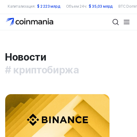
Капитализация:
$
2 223 млрд
Объем 24ч:
$
35,03 млрд
BTC Domin
Новости
криптобиржа