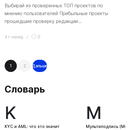
Выбирай из проверенных ТОП проектов по
мнению пользователей Прибыльные проекты
прошедшие проверку редакции…
4 г назад
/
0
Навигация
1
2
Дальше
по
записям
Словарь
K
М
KYС и AML: что это значит
Мультиподпись (Multi