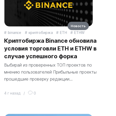
Новость
binance
криптобиржа
ETH
ETHW
Криптобиржа Binance обновила
условия торговли ETH и ETHW в
случае успешного форка
Выбирай из проверенных ТОП проектов по
мнению пользователей Прибыльные проекты
прошедшие проверку редакции…
4 г назад
/
0