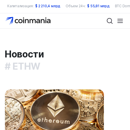
Капитализация:
$
2 210,4 млрд
Объем 24ч:
$
55,81 млрд
BTC Dom
Новости
ETHW