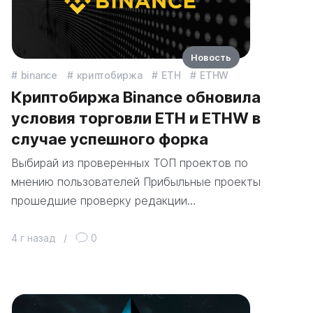
Новость
binance
криптобиржа
ETH
ETHW
Криптобиржа Binance обновила
условия торговли ETH и ETHW в
случае успешного форка
Выбирай из проверенных ТОП проектов по
мнению пользователей Прибыльные проекты
прошедшие проверку редакции…
4 г назад
/
0