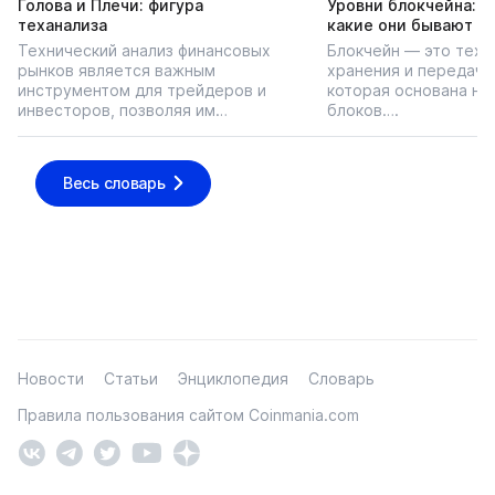
Голова и Плечи: фигура
Уровни блокчейна: чт
теханализа
какие они бывают
Технический анализ финансовых
Блокчейн — это техн
рынков является важным
хранения и передачи
инструментом для трейдеров и
которая основана на
инвесторов, позволяя им…
блоков….
Весь словарь
Новости
Статьи
Энциклопедия
Словарь
Правила пользования сайтом Coinmania.com