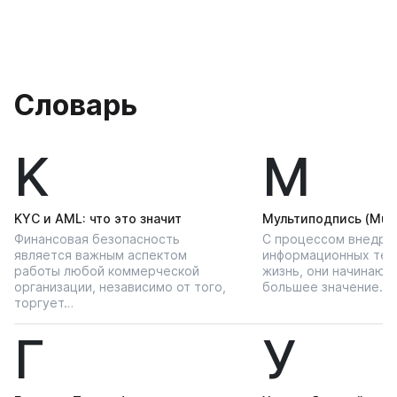
Словарь
K
М
KYС и AML: что это значит
Мультиподпись (Multi
Финансовая безопасность
С процессом внедре
является важным аспектом
информационных тех
работы любой коммерческой
жизнь, они начинают
организации, независимо от того,
большее значение…
торгует…
Г
У