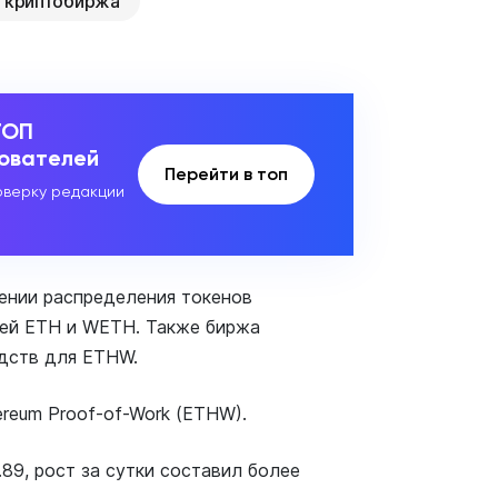
криптобиржа
ТОП
зователей
Перейти в топ
верку редакции
ении распределения токенов
лей ETH и WETH. Также биржа
дств для ETHW.
reum Proof-of-Work (ETHW).
89, рост за сутки составил более