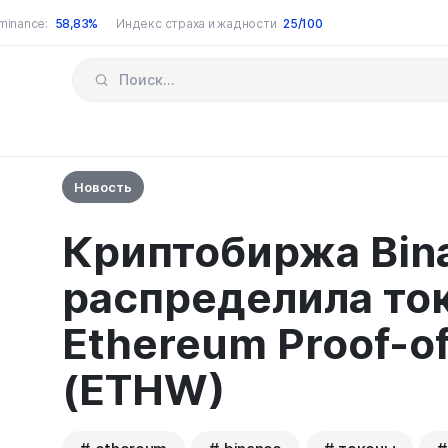
minance:
58,83%
Индекс страха и жадности
25/100
Новость
Криптобиржа Bin
распределила то
Ethereum Proof-o
(ETHW)