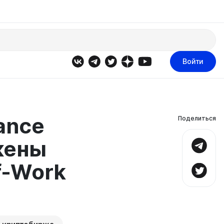
Войти
ance
Поделиться
кены
f-Work