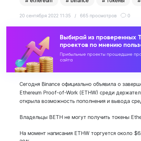
ethereum
binance
токены
20 сентября 2022 11:35
/
665 просмотров
0
Выбирай из проверенных 
проектов по мнению поль
Прибыльные проекты прошедшие про
сайта
Сегодня Binance официально объявила о заверш
Ethereum Proof-of-Work (ETHW) среди держате
открыла возможность пополнения и вывода сре
Владельцы BETH не могут получить токены Ethe
На момент написания ETHW торгуется около $6.