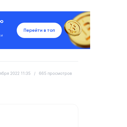
ию
Перейти в топ
 и
ября 2022 11:35
/
665 просмотров