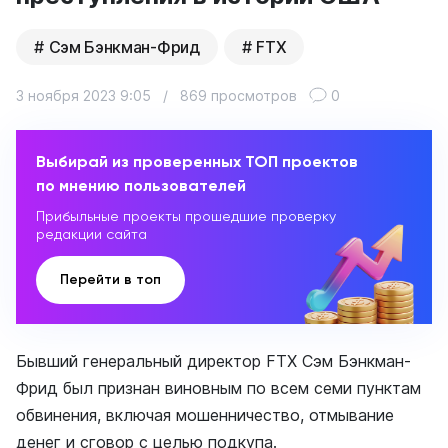
Сэм Бэнкман-Фрид
FTX
3 ноября 2023 9:05
/
869 просмотров
0
Выбирай из проверенных ТОП проектов
по мнению пользователей
Прибыльные проекты прошедшие проверку
редакции сайта
Перейти в топ
Бывший генеральный директор FTX Сэм Бэнкман-
Фрид был признан виновным по всем семи пунктам
обвинения, включая мошенничество, отмывание
денег и сговор с целью подкупа.