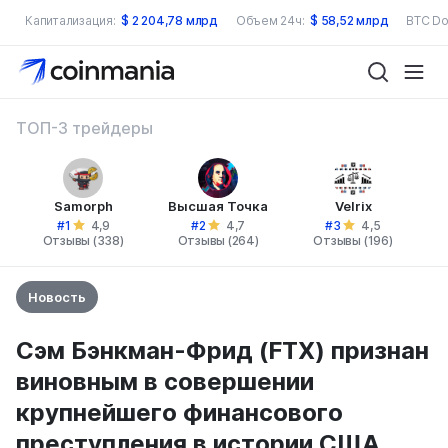
Капитализация:
$
2 204,78 млрд
Объем 24ч:
$
58,52 млрд
BTC Do
ТОП-3 трейдеры
Samorph
Высшая Точка
Velrix
#1
#2
#3
4,9
4,7
4,5
Отзывы (338)
Отзывы (264)
Отзывы (196)
Новость
Сэм Бэнкман-Фрид (FTX) признан
виновным в совершении
крупнейшего финансового
преступления в истории США