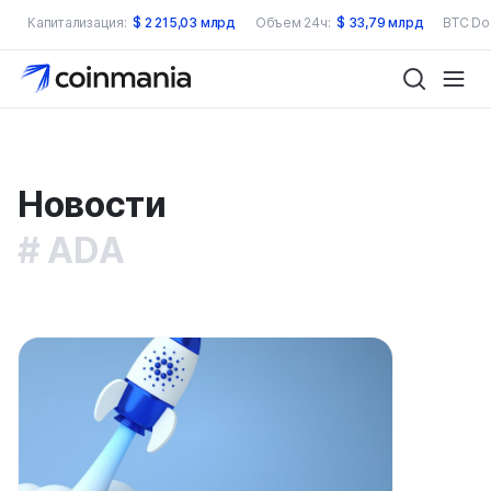
Капитализация:
$
2 215,03 млрд
Объем 24ч:
$
33,79 млрд
BTC Do
Новости
ADA