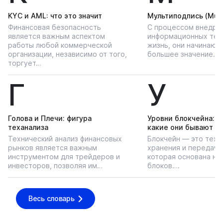
KYС и AML: что это значит
Мультиподпись (Multi
Финансовая безопасность
С процессом внедре
является важным аспектом
информационных тех
работы любой коммерческой
жизнь, они начинают
организации, независимо от того,
большее значение…
торгует…
Г
У
Голова и Плечи: фигура
Уровни блокчейна: чт
теханализа
какие они бывают
Технический анализ финансовых
Блокчейн — это техн
рынков является важным
хранения и передачи
инструментом для трейдеров и
которая основана на
инвесторов, позволяя им…
блоков….
Весь словарь