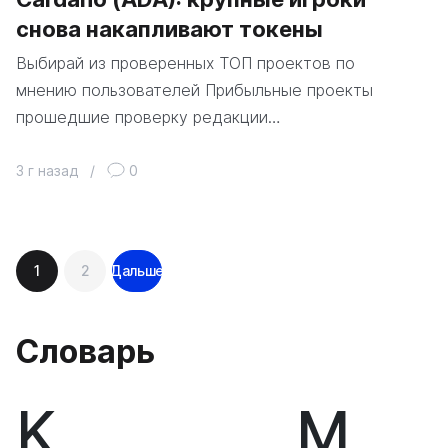
снова накапливают токены
Выбирай из проверенных ТОП проектов по
мнению пользователей Прибыльные проекты
прошедшие проверку редакции…
3 г назад
/
0
Навигация
1
2
Дальше
по
записям
Словарь
K
М