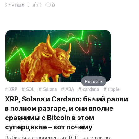
2 г назад
/
1
0
Новость
XRP
SOL
Solana
ADA
cardano
ripple
XRP, Solana и Cardano: бычий ралли
в полном разгаре, и они вполне
сравнимы с Bitcoin в этом
суперцикле – вот почему
Выбирай из проверенных ТОП проектов по