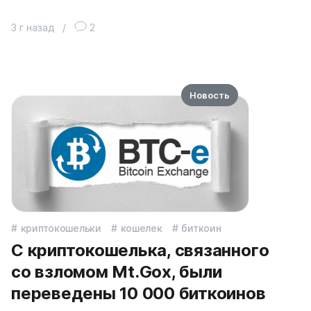
3 г назад
/
2
Новость
криптокошельки
кошелек
биткоин
С криптокошелька, связанного
со взломом Mt.Gox, были
переведены 10 000 биткоинов