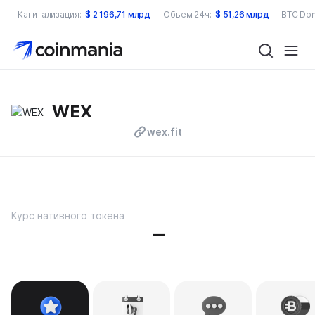
Капитализация:
$
2 196,71 млрд
Объем 24ч:
$
51,26 млрд
BTC Dom
WEX
wex.fit
Курс нативного токена
—