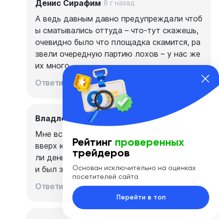
Денис Сирафим
8 г назад
А ведь давным давно предупреждали чтоб
ы сматывались оттуда – что-тут скажешь,
очевидно было что площадка скамится, ра
звели очередную партию лохов – у нас же
их много
0
0
Ответить
Владлен Машков
8 г назад
Мне все стало понятно, когда они задрали
Рейтинг
проверенных
вверх курс биткоина – и люди валом понес
трейдеров
ли деньги. При этом вывод уже фактическ
Основан исключительно на оценках
и был заморожен
посетителей сайта
0
0
Ответить
Перейти в топ