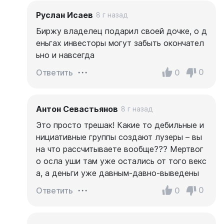
Руслан Исаев
8 г назад
Биржу владелец подарил своей дочке, о д
еньгах инвесторы могут забыть окончател
ьно и навсегда
0
0
Ответить
Антон Севастьянов
8 г назад
Это просто трешак! Какие то дебильные и
нициативные группы создают лузеры – вы
на что рассчитываете вообще??? Мертвог
о осла уши там уже остались от того векс
а, а деньги уже давным-давно-выведены
0
0
Ответить