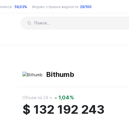
inance:
59,03%
Индекс страха и жадности
29/100
Bithumb
1,04%
Объем за 24 ч.
$
132 192 243