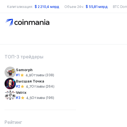
Капитализация:
$
2 210,4 млрд
Объем 24ч:
$
55,81 млрд
BTC Dom
оиск по сайту
ТОП-3 трейдеры
Samorph
#1
Отзывы (338)
4,9
Высшая Точка
#2
Отзывы (264)
4,7
Velrix
#3
Отзывы (196)
4,5
Рейтинг