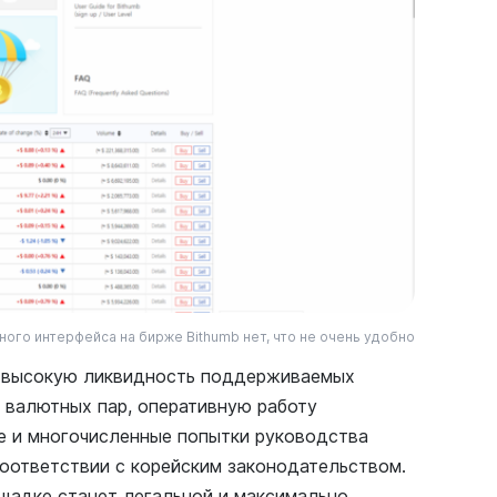
ого интерфейса на бирже Bithumb нет, что не очень удобно
и высокую ликвидность поддерживаемых
 валютных пар, оперативную работу
е и многочисленные попытки руководства
соответствии с корейским законодательством.
ощадке станет легальной и максимально