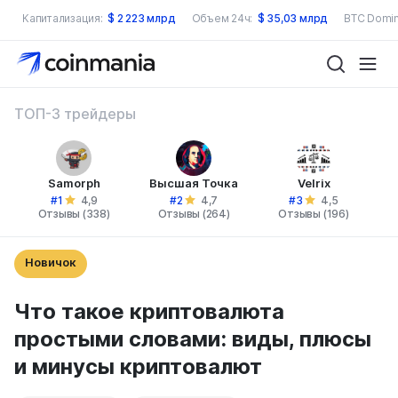
Капитализация:
$
2 223 млрд
Объем 24ч:
$
35,03 млрд
BTC Domin
ТОП-3 трейдеры
Samorph
Высшая Точка
Velrix
#1
#2
#3
4,9
4,7
4,5
Отзывы (338)
Отзывы (264)
Отзывы (196)
Новичок
Что такое криптовалюта
простыми словами: виды, плюсы
и минусы криптовалют