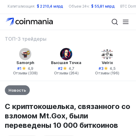
Капитализация:
$
2 210,4 млрд
Объем 24ч:
$
55,81 млрд
BTC Dom
ТОП-3 трейдеры
Samorph
Высшая Точка
Velrix
#1
#2
#3
4,9
4,7
4,5
Отзывы (338)
Отзывы (264)
Отзывы (196)
Новость
С криптокошелька, связанного со
взломом Mt.Gox, были
переведены 10 000 биткоинов