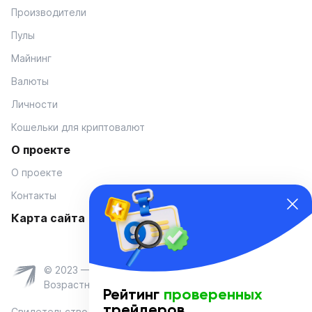
Производители
Пулы
Майнинг
Валюты
Личности
Кошельки для криптовалют
О проекте
О проекте
Контакты
Карта сайта
© 2023 — Coinmania
Возрастное ограничение 16+
Рейтинг
проверенных
трейдеров
Свидетельство о регистрации средства массовой