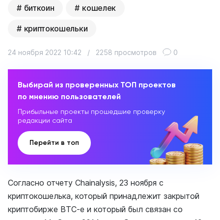
биткоин
кошелек
криптокошельки
24 ноября 2022 10:42
/
2258 просмотров
0
Выбирай из проверенных ТОП проектов
по мнению пользователей
Прибыльные проекты прошедшие проверку
редакции сайта
Перейти в топ
Согласно отчету Chainalysis, 23 ноября с
криптокошелька, который принадлежит закрытой
криптобирже BTC-e и который был связан со