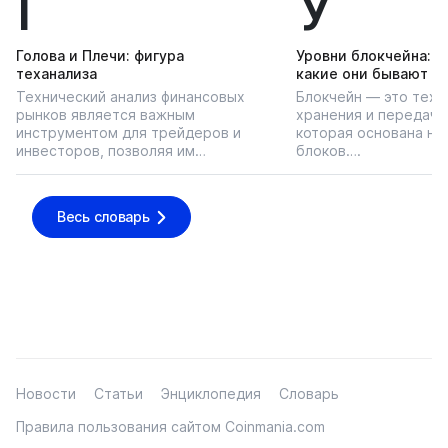
Г
У
Голова и Плечи: фигура
Уровни блокчейна: чт
теханализа
какие они бывают
Технический анализ финансовых
Блокчейн — это техн
рынков является важным
хранения и передачи
инструментом для трейдеров и
которая основана на
инвесторов, позволяя им…
блоков….
Весь словарь
Новости
Статьи
Энциклопедия
Словарь
Правила пользования сайтом Coinmania.com