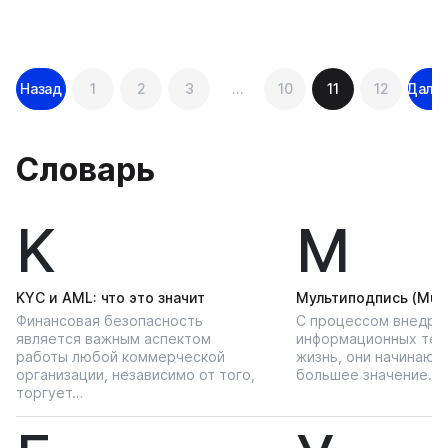
Навигация
Назад
1
2
3
…
10
11
12
Даль
по
записям
Словарь
K
М
KYС и AML: что это значит
Мультиподпись (Multi
Финансовая безопасность
С процессом внедре
является важным аспектом
информационных тех
работы любой коммерческой
жизнь, они начинают
организации, независимо от того,
большее значение…
торгует…