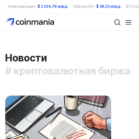
Капитализация:
$
2 204,78 млрд
Объем 24ч:
$
58,52 млрд
BTC Do
Новости
криптовалютная биржа