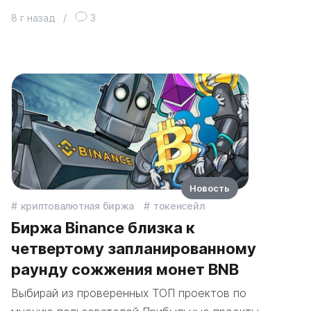
8 г назад
/
3
Новость
криптовалютная биржа
токенсейл
Биржа Binance близка к
четвертому запланированному
раунду сожжения монет BNB
Выбирай из проверенных ТОП проектов по