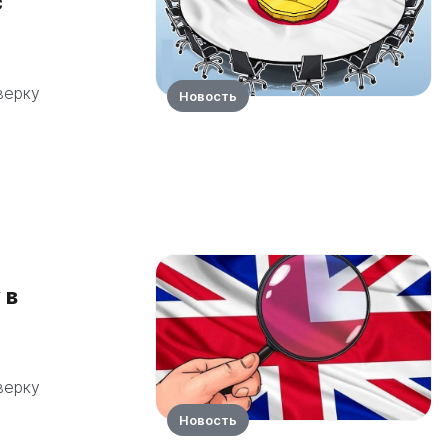
с
верку
Новость
 в
верку
Новость