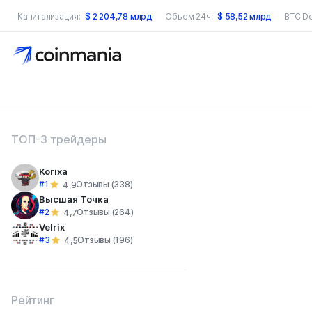
Капитализация:
$
2 204,78 млрд
Объем 24ч:
$
58,52 млрд
BTC D
оиск по сайту
ТОП-3 трейдеры
Korixa
#1
Отзывы (338)
4,9
Высшая Точка
#2
Отзывы (264)
4,7
Velrix
#3
Отзывы (196)
4,5
Рейтинг