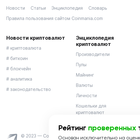
Новости
Статьи
Энциклопедия
Словарь
Правила пользования сайтом Coinmania.com
Новости криптовалют
Энциклопедия
криптовалют
# криптовалюта
Производители
# биткоин
Пулы
# блокчейн
Майнинг
# аналитика
Валюты
# законодательство
Личности
Кошельки для
криптовалют
Рейтинг
проверенных
© 2023 — Coinmania
Основан исключительно на оцен