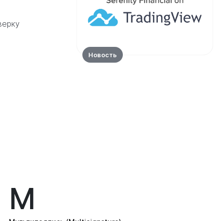
верку
Новость
М