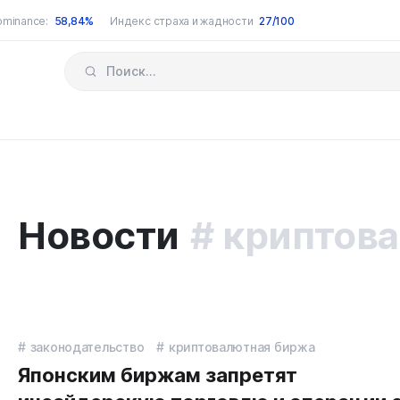
ominance:
58,84%
Индекс страха и жадности
27/100
Новости
криптов
законодательство
криптовалютная биржа
Японским биржам запретят