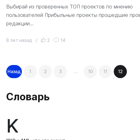
Выбирай из проверенных ТОП проектов по мнению
пользователей Прибыльные проекты прошедшие про
редакции…
8 лет назад
/
2
14
Навигация
Назад
1
2
3
…
10
11
12
по
записям
Словарь
K