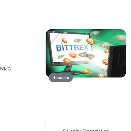
верку
Новость