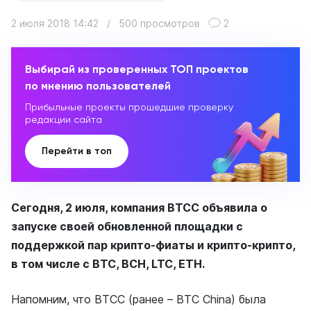
2 июля 2018 14:42
/
500 просмотров
2
Выбирай из проверенных ТОП проектов
по мнению пользователей
Прибыльные проекты прошедшие проверку
редакции сайта
Перейти в топ
Сегодня, 2 июля, компания ВТСС объявила о
запуске своей обновленной площадки с
поддержкой пар крипто-фиаты и крипто-крипто,
в том числе с ВТС, ВСН, LTC, ETH.
Напомним, что BTCС (ранее – ВТС China) была