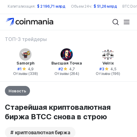
Капитализация:
$
2 196,71 млрд
Объем 24ч:
$
51,26 млрд
BTC Dom
ТОП-3 трейдеры
Samorph
Высшая Точка
Velrix
#1
#2
#3
4,9
4,7
4,5
Отзывы (338)
Отзывы (264)
Отзывы (196)
Новость
Старейшая криптовалютная
биржа BTCC снова в строю
криптовалютная биржа