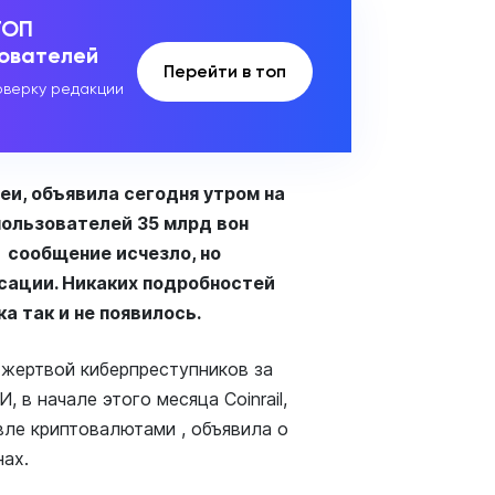
ТОП
зователей
Перейти в топ
верку редакции
еи, объявила сегодня утром на
пользователей 35 млрд вон
о сообщение исчезло, но
ации. Никаких подробностей
а так и не появилось.
 жертвой киберпреступников за
в начале этого месяца Coinrail,
вле криптовалютами , объявила о
нах.