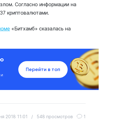
взлом. Согласно информации на
 37 криптовалютами.
ломе
«Битхамб» сказалась на
ию
Перейти в топ
 и
ня 2018 11:01
/
548 просмотров
1