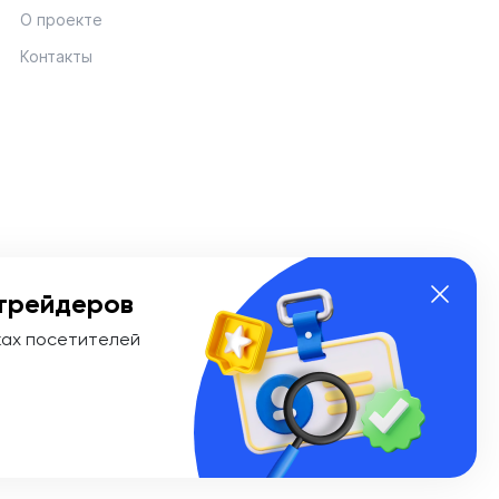
О проекте
Контакты
трейдеров
ках посетителей
ии Эл № ФС 77-74908 от «25» января 2019 г. Выдано
ионных технологий и массовых коммуникаций