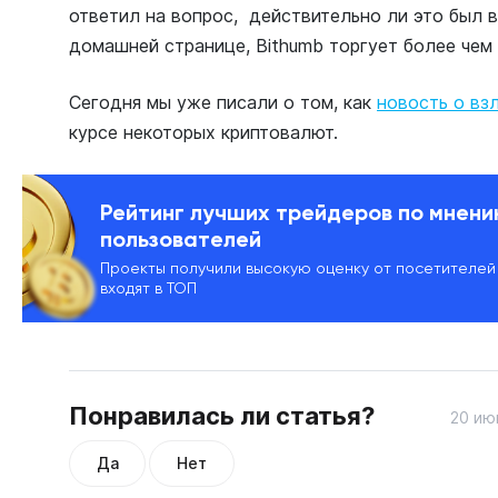
ответил на вопрос, действительно ли это был 
домашней странице, Bithumb торгует более чем
Сегодня мы уже писали о том, как
новость о вз
курсе некоторых криптовалют.
Рейтинг лучших трейдеров по мнен
пользователей
Проекты получили высокую оценку от посетителей
входят в ТОП
Понравилась ли статья?
20 ию
Да
Нет