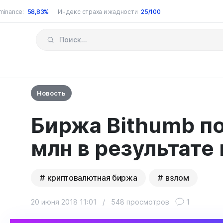
minance:
58,83%
Индекс страха и жадности
25/100
Новость
Биржа Bithumb по
млн в результате
криптовалютная биржа
взлом
20 июня 2018 11:01
/
548 просмотров
1