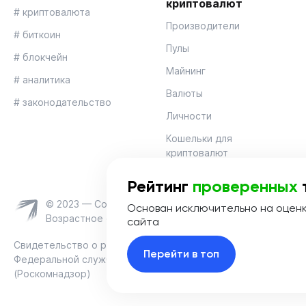
криптовалют
# криптовалюта
Производители
# биткоин
Пулы
# блокчейн
Майнинг
# аналитика
Валюты
# законодательство
Личности
Кошельки для
криптовалют
Рейтинг
проверенных
© 2023 — Coinmania
Основан исключительно на оцен
Возрастное ограничение 16+
сайта
Свидетельство о регистрации средства массовой информац
Перейти в топ
Федеральной службой по надзору в сфере связи, информац
(Роскомнадзор)