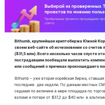
Выбирай из проверенных 
проектов по мнению поль
Прибыльные проекты прошедшие про
сайта
Bithumb, крупнейшая криптобиржа Южной Кор
своем веб-сайте об исчезновении со счетов 
($31,5 млн). Всего несколько часов спустя эт
пострадавшим пообещали выплатить компенс
или сообщений о причинах произошедшего пок
Bithumb – уже вторая корейская биржа, ставшая
последние две недели. По данным местных СМИ, 
седьмая по величине в мире площадка по торго
взломе и потере от $37,2 до $40 млн в альткои