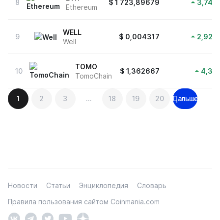
8
$
1 723,89679
3,74
%
Ethereum
WELL
9
$
0,004317
2,92
%
Well
TOMO
10
$
1,362667
4,3
%
TomoChain
Навигация
1
2
3
…
18
19
20
Дальше
по
записям
Новости
Статьи
Энциклопедия
Словарь
Правила пользования сайтом Coinmania.com