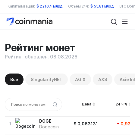
Капитализация:
$
2 210,4 млрд
Объем 24ч:
$
55,81 млрд
BTC Dom
Рейтинг монет
Рейтинг обновлен: 08.08.2026
Все
SingularityNET
AGIX
AXS
Axie In
Цена
24 ч.%
DOGE
1
$
0,063131
0,92
%
Dogecoin