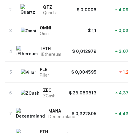
QTZ
2
$
0,0006
4,09
%
Quartz
OMNI
3
$
1,1
0,03
%
Omni
IETH
4
$
0,012979
3,07
%
iEthereum
PLR
5
$
0,004595
1,2
%
Pillar
ZEC
6
$
28,089813
4,37
%
ZCash
MANA
7
$
0,322805
4,43
%
Decentraland
ETH