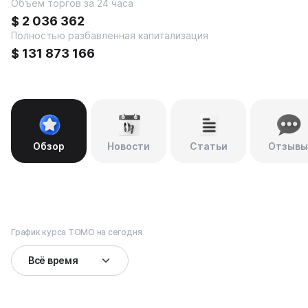
Объем торгов за 24 часа
$
2 036 362
Полностью разбавленная капитализация
$
131 873 166
Обзор
Новости
Статьи
Отзывы
График курса TOMO на сегодня