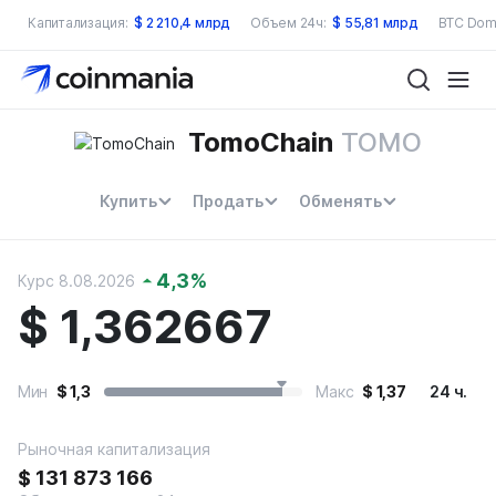
Капитализация:
$
2 210,4 млрд
Объем 24ч:
$
55,81 млрд
BTC Dom
TomoChain
TOMO
Купить
Продать
Обменять
4,3
%
Курс 8.08.2026
$
1,362667
Мин
$
1,3
Макс
$
1,37
24 ч.
Рыночная капитализация
$
131 873 166