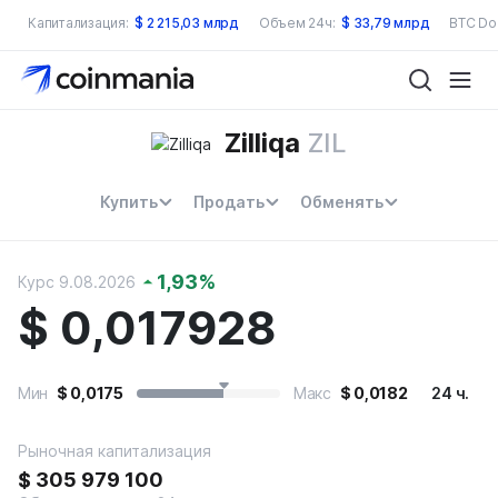
Капитализация:
$
2 215,03 млрд
Объем 24ч:
$
33,79 млрд
BTC Do
Zilliqa
ZIL
Купить
Продать
Обменять
1,93
%
Курс 9.08.2026
$
0,017928
Мин
$
0,0175
Макс
$
0,0182
24 ч.
Рыночная капитализация
$
305 979 100