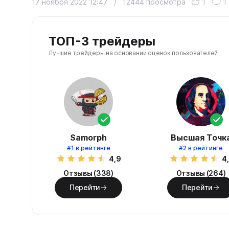
17 ноября 2022 12:47
/
12444 просмотра
1
1
ТОП-3 трейдеры
Лучшие трейдеры на основании оценок пользователей
Samorph
Высшая Точк
#1
в рейтинге
#2
в рейтинге
4,9
4
Отзывы (338)
Отзывы (264)
Перейти
Перейти