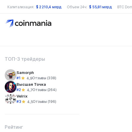
Капитализация:
$
2 210,4 млрд
Объем 24ч:
$
55,81 млрд
BTC Dom
оиск по сайту
ТОП-3 трейдеры
Samorph
#1
Отзывы (338)
4,9
Высшая Точка
#2
Отзывы (264)
4,7
Velrix
#3
Отзывы (196)
4,5
Рейтинг