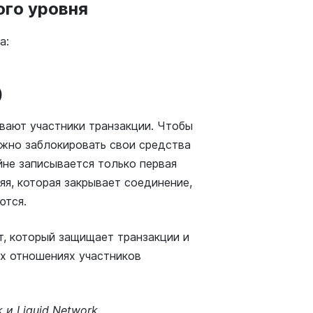
ого уровня
на:
)
ывают участники транзакции. Чтобы
ужно заблокировать свои средства
йне записывается только первая
яя, которая закрывает соединение,
уются.
т, который защищает транзакции и
их отношениях участников
k и Liquid Network