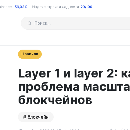
inance:
59,03%
Индекс страха и жадности
29/100
Новичок
Layer 1 и layer 2:
проблема масшт
блокчейнов
блокчейн