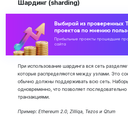
Шардинг (sharding)
Выбирай из проверенных 
проектов по мнению поль
Прибыльные проекты прошедшие про
сайта
При использование шардинга вся сеть разделяе
которые распределяются между узлами. Это сок
обычно должны поддерживать всю сеть. Набор
одновременно, что позволяет последовательно
транзакциями.
Пример: Ethereum 2.0, Zilliqa, Tezos и Qtum