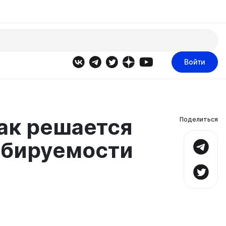
Войти
 как решается
Поделиться
абируемости