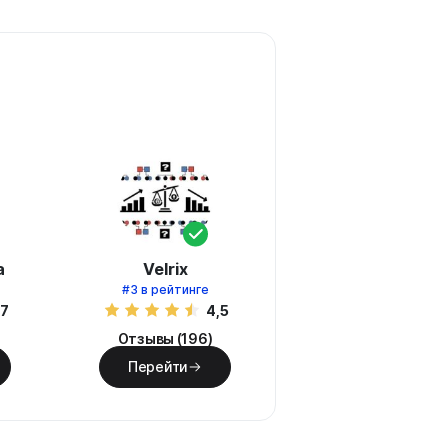
а
Velrix
#3
в рейтинге
,7
4,5
Отзывы (196)
Перейти