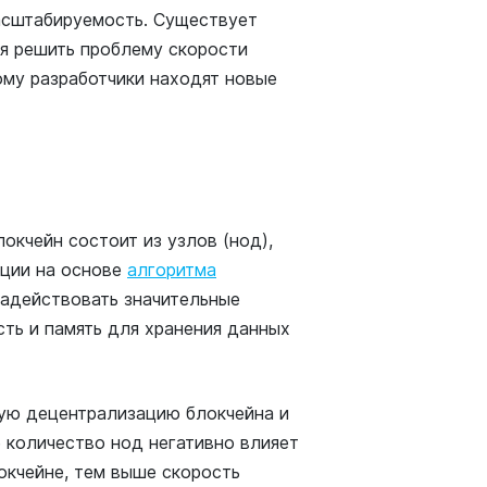
асштабируемость. Существует
ся решить проблему скорости
ому разработчики находят новые
.
окчейн состоит из узлов (нод),
кции на основе
алгоритма
задействовать значительные
ть и память для хранения данных
ую децентрализацию блокчейна и
е количество нод негативно влияет
окчейне, тем выше скорость