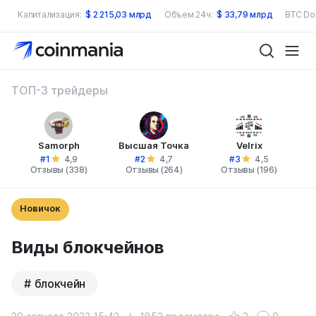
Капитализация:
$
2 215,03 млрд
Объем 24ч:
$
33,79 млрд
BTC Do
ТОП-3 трейдеры
Samorph
Высшая Точка
Velrix
#1
#2
#3
4,9
4,7
4,5
Отзывы (338)
Отзывы (264)
Отзывы (196)
Новичок
Виды блокчейнов
блокчейн