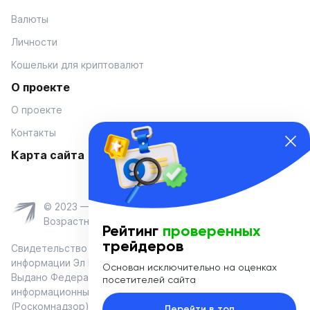
Валюты
Личности
Кошельки для криптовалют
О проекте
О проекте
Контакты
Карта сайта
© 2023 — Coinmania
Возрастное ограничение 16+
Рейтинг
проверенных
трейдеров
Свидетельство о регистрации средства массовой
информации Эл № ФС 77-74908 от «25» января 2019 г.
Основан исключительно на оценках
Выдано Федеральной службой по надзору в сфере связи,
посетителей сайта
информационных технологий и массовых коммуникаций
(Роскомнадзор)
Перейти в топ