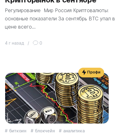
Регулирование Мир Россия Криптовалюты:
основные показатели За сентябрь BTC упал в
цене всего…
4 г назад
/
0
Профи
биткоин
блокчейн
аналитика