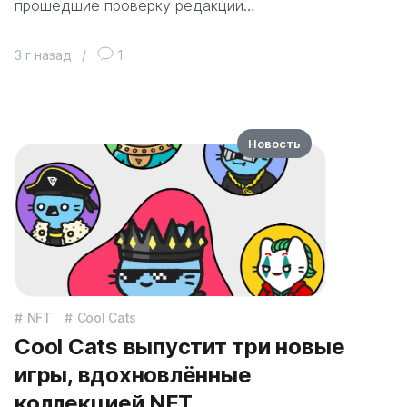
прошедшие проверку редакции…
3 г назад
/
1
Новость
NFT
Cool Cats
Cool Cats выпустит три новые
игры, вдохновлённые
коллекцией NFT