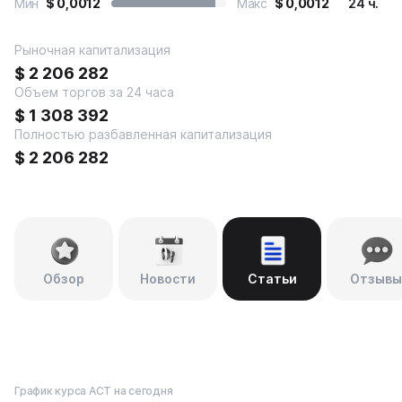
Мин
$
0,0012
Макс
$
0,0012
24 ч.
Рыночная капитализация
$
2 206 282
Объем торгов за 24 часа
$
1 308 392
Полностью разбавленная капитализация
$
2 206 282
Обзор
Новости
Статьи
Отзывы
График курса ACT на сегодня