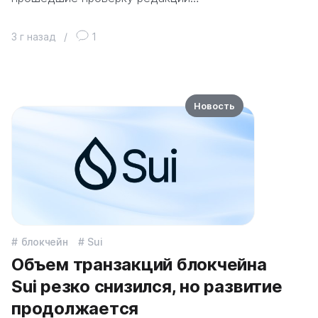
3 г назад
/
1
Новость
блокчейн
Sui
Объем транзакций блокчейна
Sui резко снизился, но развитие
продолжается