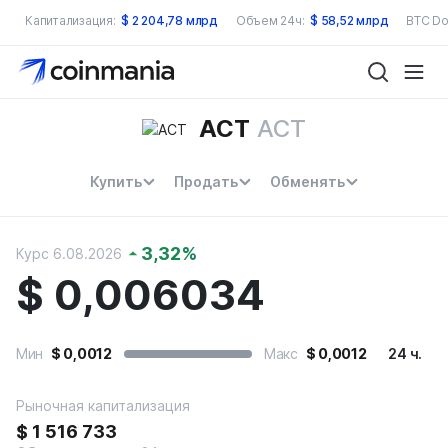
Капитализация:
$
2 204,78 млрд
Объем 24ч:
$
58,52 млрд
BTC Do
ACT
ACT
Купить
Продать
Обменять
3,32
%
Курс 6.08.2026
$
0,006034
Мин
$
0,0012
Макс
$
0,0012
24 ч.
Рыночная капитализация
$
1 516 733