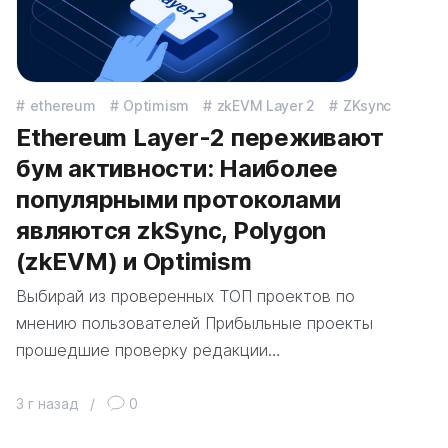
ethereum
Optimism
zkEVM Layer 2
ZKsync
Ethereum Layer-2 переживают
бум активности: Наиболее
популярными протоколами
являются zkSync, Polygon
(zkEVM) и Optimism
Выбирай из проверенных ТОП проектов по
мнению пользователей Прибыльные проекты
прошедшие проверку редакции…
3 г назад
/
0