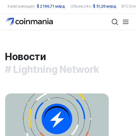
Капитализация:
$
2 196,71 млрд
Объем 24ч:
$
51,26 млрд
BTC Dom
Новости
Lightning Network