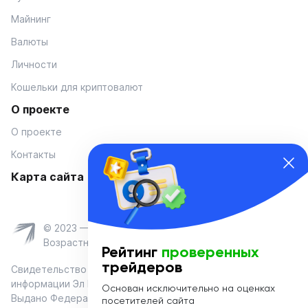
Майнинг
Валюты
Личности
Кошельки для криптовалют
О проекте
О проекте
Контакты
Карта сайта
© 2023 — Coinmania
Возрастное ограничение 16+
Рейтинг
проверенных
трейдеров
Свидетельство о регистрации средства массовой
информации Эл № ФС 77-74908 от «25» января 2019 г.
Основан исключительно на оценках
Выдано Федеральной службой по надзору в сфере связи,
посетителей сайта