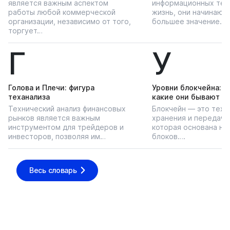
является важным аспектом
информационных тех
работы любой коммерческой
жизнь, они начинают
организации, независимо от того,
большее значение…
торгует…
Г
У
Голова и Плечи: фигура
Уровни блокчейна: чт
теханализа
какие они бывают
Технический анализ финансовых
Блокчейн — это техн
рынков является важным
хранения и передачи
инструментом для трейдеров и
которая основана на
инвесторов, позволяя им…
блоков….
Весь словарь