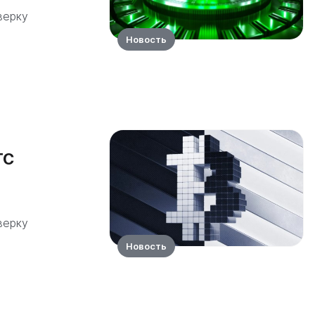
верку
Новость
TC
верку
Новость