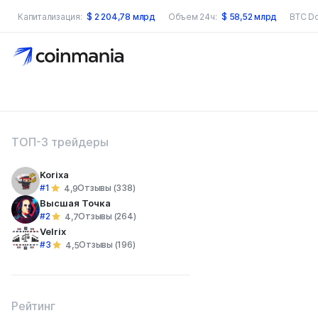
Капитализация:
$
2 204,78 млрд
Объем 24ч:
$
58,52 млрд
BTC D
оиск по сайту
ТОП-3 трейдеры
Korixa
#1
Отзывы (338)
4,9
Высшая Точка
#2
Отзывы (264)
4,7
Velrix
#3
Отзывы (196)
4,5
Рейтинг