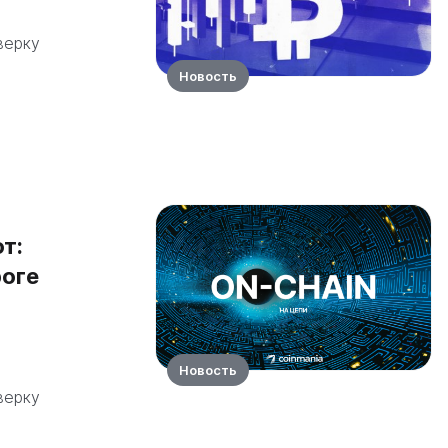
верку
Новость
т:
роге
Новость
верку