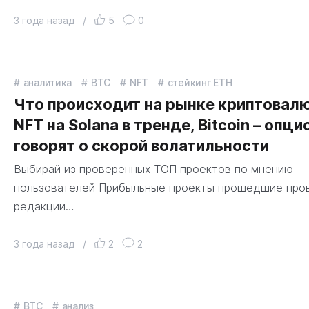
3 года назад
/
5
0
аналитика
BTC
NFT
стейкинг ETH
Что происходит на рынке криптовалю
NFT на Solana в тренде, Bitcoin – опц
говорят о скорой волатильности
Выбирай из проверенных ТОП проектов по мнению
пользователей Прибыльные проекты прошедшие про
редакции…
3 года назад
/
2
2
BTC
анализ