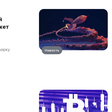
й
жет
верку
Новость