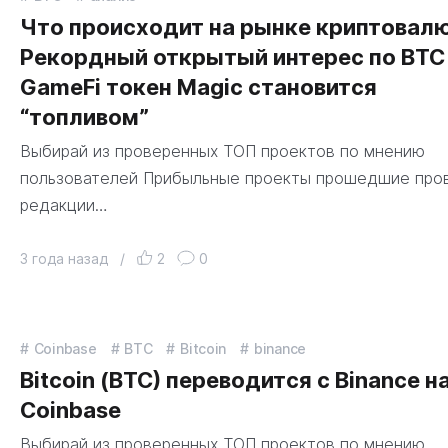
Что происходит на рынке криптовалю
Рекордный открытый интерес по BTC
GameFi токен Magic становится
“топливом”
Выбирай из проверенных ТОП проектов по мнению
пользователей Прибыльные проекты прошедшие про
редакции…
3 года назад
/
2
0
Coinbase
BTC
Bitcoin
binance
Bitcoin (BTC) переводится с Binance н
Coinbase
Выбирай из проверенных ТОП проектов по мнению