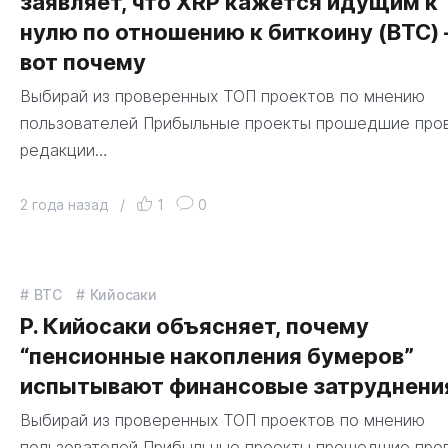
заявляет, что XRP кажется идущим к
нулю по отношению к биткоину (BTC) 
вот почему
Выбирай из проверенных ТОП проектов по мнению
пользователей Прибыльные проекты прошедшие про
редакции…
2 года назад
/
1
0
BTC
Кийосаки
Р. Кийосаки объясняет, почему
“пенсионные накопления бумеров”
испытывают финансовые затруднени
Выбирай из проверенных ТОП проектов по мнению
пользователей Прибыльные проекты прошедшие про