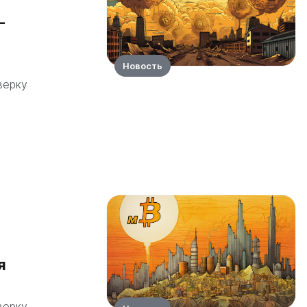
–
Новость
верку
я
верку