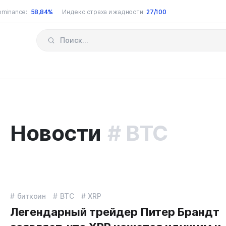
ominance:
58,84%
Индекс страха и жадности
27/100
Новости
BTC
биткоин
BTC
XRP
Легендарный трейдер Питер Брандт