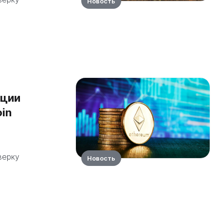
Новость
иции
oin
верку
Новость