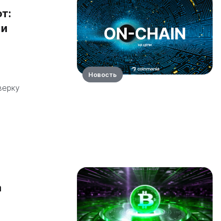
т:
 и
Новость
верку
а