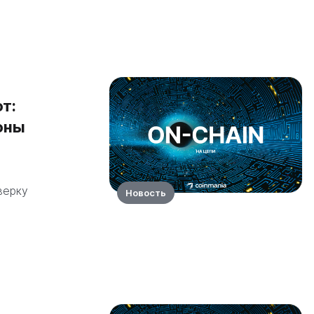
т:
ионы
верку
Новость