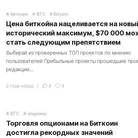
биткоин
BTC
Bitcoin
Цена биткойна нацеливается на новы
исторический максимум, $70 000 мо
стать следующим препятствием
Выбирай из проверенных ТОП проектов по мнению
пользователей Прибыльные проекты прошедшие про
редакции…
2 года назад
/
4
4
BTC
опционы
Торговля опционами на Биткоин
достигла рекордных значений