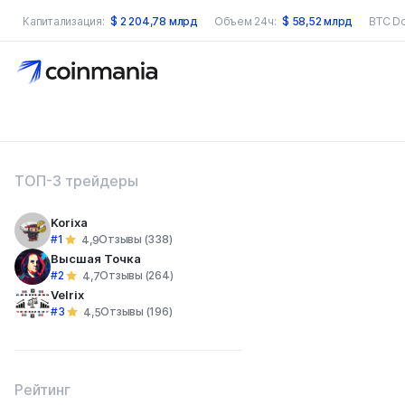
Капитализация:
$
2 204,78 млрд
Объем 24ч:
$
58,52 млрд
BTC D
оиск по сайту
ТОП-3 трейдеры
Korixa
#1
Отзывы (338)
4,9
Высшая Точка
#2
Отзывы (264)
4,7
Velrix
#3
Отзывы (196)
4,5
Рейтинг