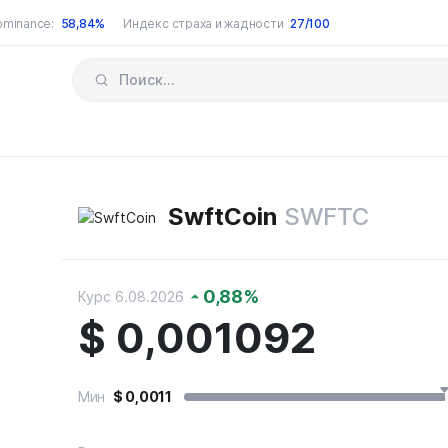
ominance:
58,84%
Индекс страха и жадности
27/100
SwftCoin
SWFTC
0,88
%
Курс 6.08.2026
$
0,001092
Мин
$
0,0011