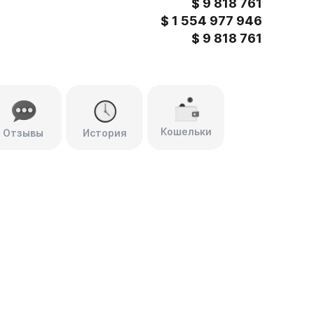
$
9 818 761
$
1 554 977 946
$
9 818 761
Кошельки
Отзывы
История