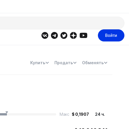
Войти
Купить
Продать
Обменять
Макс
$
0,1907
24 ч.