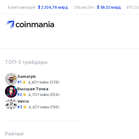
Капитализация:
$
2 204,78 млрд
Объем 24ч:
$
58,52 млрд
BTC D
оиск по сайту
ТОП-3 трейдеры
Samorph
#1
Отзывы (338)
4,9
Высшая Точка
#2
Отзывы (264)
4,7
Velrix
#3
Отзывы (196)
4,5
Рейтинг