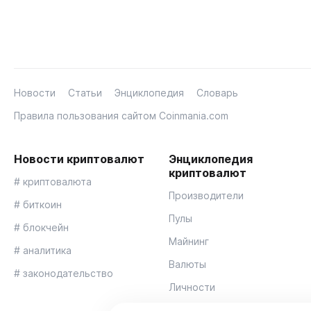
Новости
Статьи
Энциклопедия
Словарь
Правила пользования сайтом Coinmania.com
Новости криптовалют
Энциклопедия
криптовалют
# криптовалюта
Производители
# биткоин
Пулы
# блокчейн
Майнинг
# аналитика
Валюты
# законодательство
Личности
Кошельки для