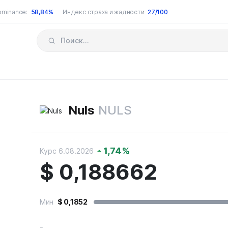
ominance:
58,84%
Индекс страха и жадности
27/100
Nuls
NULS
1,74
%
Курс 6.08.2026
$
0,188662
Мин
$
0,1852