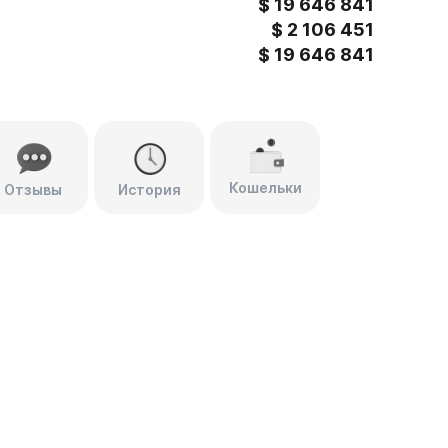
$
19 646 841
$
2 106 451
$
19 646 841
Кошельки
Отзывы
История