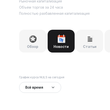
Рыночная капитализация
Объем торгов за 24 часа
Полностью разбавленная капитализация
Обзор
Новости
Статьи
График курса NULS на сегодня