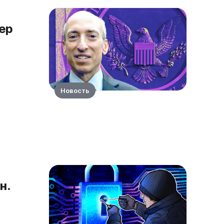
ер
Новость
н.