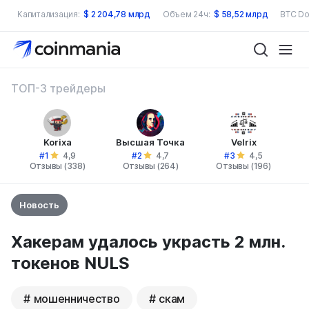
Капитализация:
$
2 204,78 млрд
Объем 24ч:
$
58,52 млрд
BTC Do
ТОП-3 трейдеры
Korixa
Высшая Точка
Velrix
#1
#2
#3
4,9
4,7
4,5
Отзывы (338)
Отзывы (264)
Отзывы (196)
Новость
Хакерам удалось украсть 2 млн.
токенов NULS
мошенничество
скам