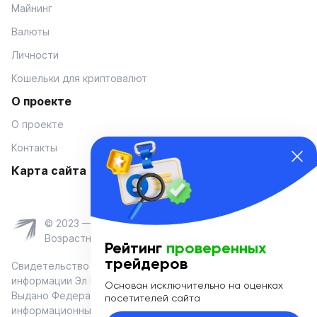
Майнинг
Валюты
Личности
Кошельки для криптовалют
О проекте
О проекте
Контакты
Карта сайта
© 2023 — Coinmania
Возрастное ограничение 16+
Рейтинг
проверенных
трейдеров
Свидетельство о регистрации средства массовой
информации Эл № ФС 77-74908 от «25» января 2019 г.
Основан исключительно на оценках
Выдано Федеральной службой по надзору в сфере связи,
посетителей сайта
информационных технологий и массовых коммуникаций