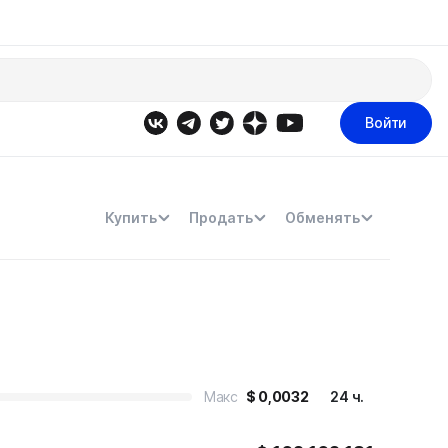
Войти
Купить
Продать
Обменять
Макс
$
0,0032
24 ч.