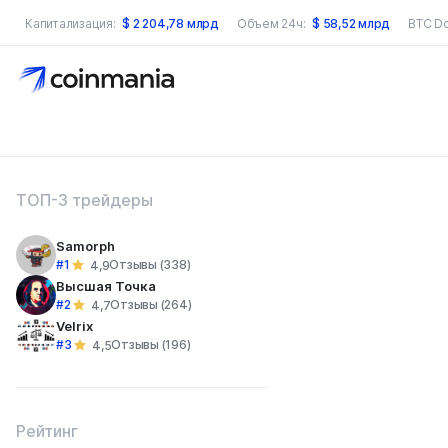
Капитализация:
$
2 204,78 млрд
Объем 24ч:
$
58,52 млрд
BTC D
оиск по сайту
ТОП-3 трейдеры
Samorph
#1
Отзывы (338)
4,9
Высшая Точка
#2
Отзывы (264)
4,7
Velrix
#3
Отзывы (196)
4,5
Рейтинг