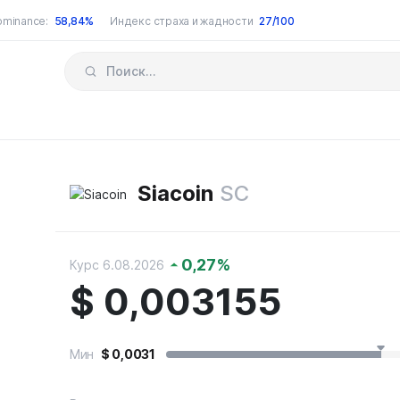
ominance:
58,84%
Индекс страха и жадности
27/100
Siacoin
SC
0,27
%
Курс 6.08.2026
$
0,003155
Мин
$
0,0031