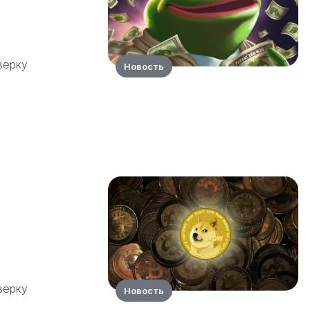
верку
Новость
верку
Новость