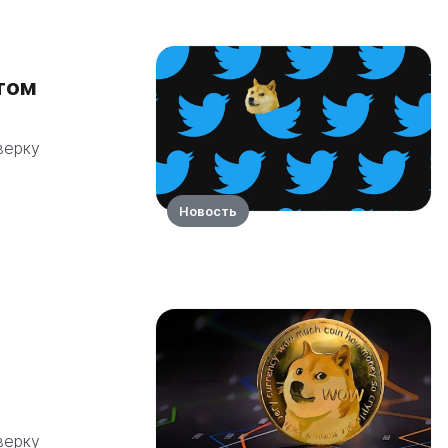
том
верку
Новость
верку