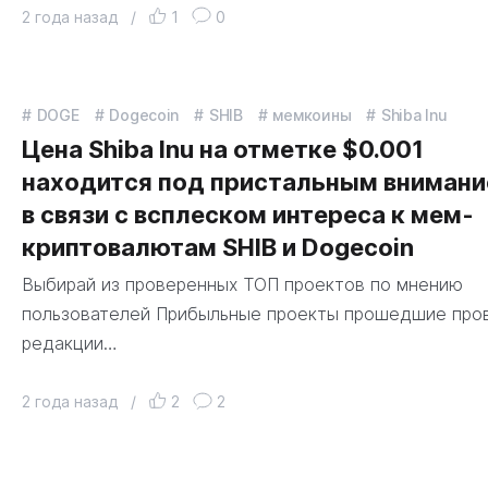
2 года назад
/
1
0
DOGE
Dogecoin
SHIB
мемкоины
Shiba Inu
Цена Shiba Inu на отметке $0.001
находится под пристальным вниман
в связи с всплеском интереса к мем-
криптовалютам SHIB и Dogecoin
Выбирай из проверенных ТОП проектов по мнению
пользователей Прибыльные проекты прошедшие про
редакции…
2 года назад
/
2
2