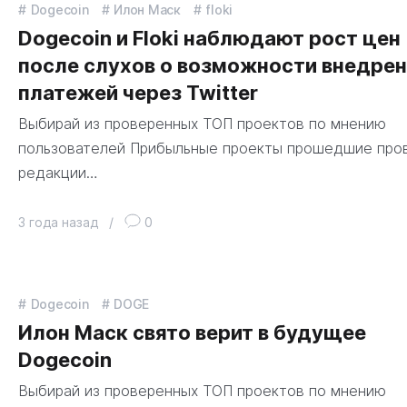
Dogecoin
Илон Маск
floki
Dogecoin и Floki наблюдают рост цен
после слухов о возможности внедре
платежей через Twitter
Выбирай из проверенных ТОП проектов по мнению
пользователей Прибыльные проекты прошедшие про
редакции…
3 года назад
/
0
Dogecoin
DOGE
Илон Маск свято верит в будущее
Dogecoin
Выбирай из проверенных ТОП проектов по мнению