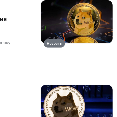
ния
верку
Новость