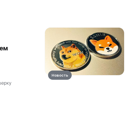
ием
Новость
верку