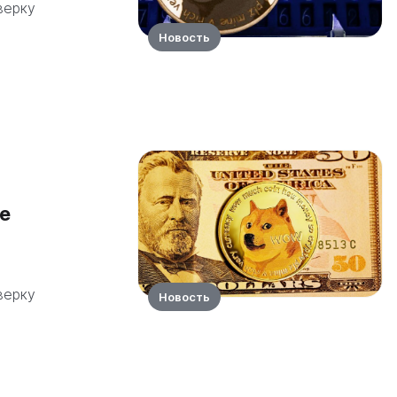
верку
Новость
не
верку
Новость