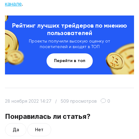
канале
.
Рейтинг лучших трейдеров по мнению
пользователей
Проекты получили высокую оценку от
посетителей и входят в ТОП
Перейти в топ
28 ноября 2022 14:27
/
509 просмотров
0
Понравилась ли статья?
Да
Нет