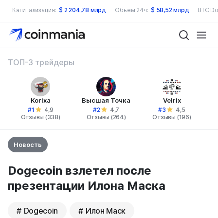
Капитализация:
$
2 204,78 млрд
Объем 24ч:
$
58,52 млрд
BTC Do
ТОП-3 трейдеры
Korixa
Высшая Точка
Velrix
#1
#2
#3
4,9
4,7
4,5
Отзывы (338)
Отзывы (264)
Отзывы (196)
Новость
Dogecoin взлетел после
презентации Илона Маска
Dogecoin
Илон Маск