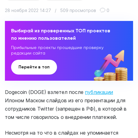
28 ноября 2022 14:27
/
509 просмотров
0
Выбирай из проверенных ТОП проектов
по мнению пользователей
Прибыльные проекты прошедшие проверку
редакции сайта
Перейти в топ
Dogecoin (DOGE) взлетел после
публикации
Илоном Маском слайдов из его презентации для
сотрудников Twitter (запрещен в РФ), в которой в
том числе говорилось о внедрении платежей.
Несмотря на то что в слайдах не упоминается