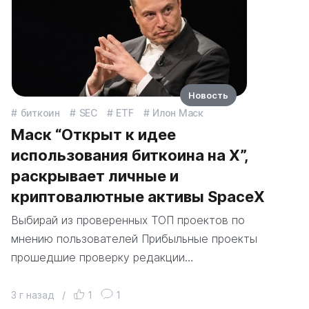
Новость
биткоин
SEC
ETF
Илон Маск
Маск “Открыт к идее
использования биткоина на X”,
раскрывает личные и
криптовалютные активы SpaceX
Выбирай из проверенных ТОП проектов по
мнению пользователей Прибыльные проекты
прошедшие проверку редакции…
3 г назад
/
1
1