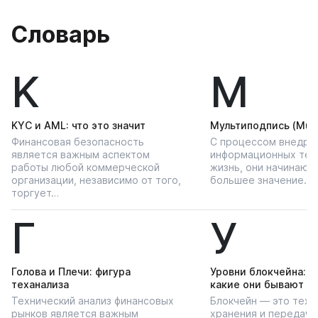
Словарь
K
М
KYС и AML: что это значит
Мультиподпись (Multi
Финансовая безопасность
С процессом внедре
является важным аспектом
информационных тех
работы любой коммерческой
жизнь, они начинают
организации, независимо от того,
большее значение…
торгует…
Г
У
Голова и Плечи: фигура
Уровни блокчейна: чт
теханализа
какие они бывают
Технический анализ финансовых
Блокчейн — это техн
рынков является важным
хранения и передачи