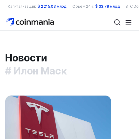
Капитализация:
$
2 215,03 млрд
Объем 24ч:
$
33,79 млрд
BTC Do
Новости
Илон Маск