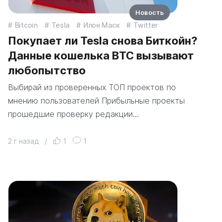
Новость
Bitcoin
Tesla
Илон Маск
Twitter
Покупает ли Tesla снова Биткойн?
Данные кошелька BTC вызывают
любопытство
Выбирай из проверенных ТОП проектов по
мнению пользователей Прибыльные проекты
прошедшие проверку редакции…
2 г назад
/
1
1