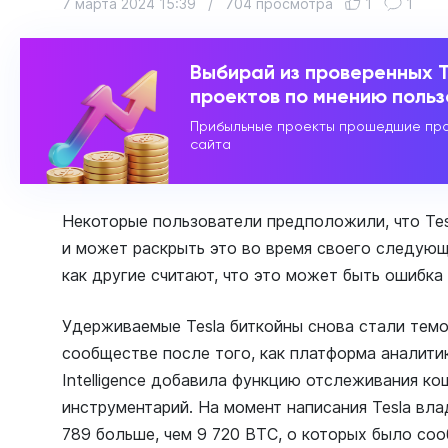
7 марта 2024 15:39
/
704 просмотра
1
1
Выбирай из проверенных 
проектов по мнению поль
Прибыльные проекты прошедшие про
сайта
Некоторые пользователи предположили, что Tes
и может раскрыть это во время своего следующе
как другие считают, что это может быть ошибка 
Удерживаемые Tesla биткойны снова стали тем
сообществе после того, как платформа аналит
Intelligence добавила функцию отслеживания ко
инструментарий. На момент написания Tesla влад
789 больше, чем 9 720 BTC, о которых было со