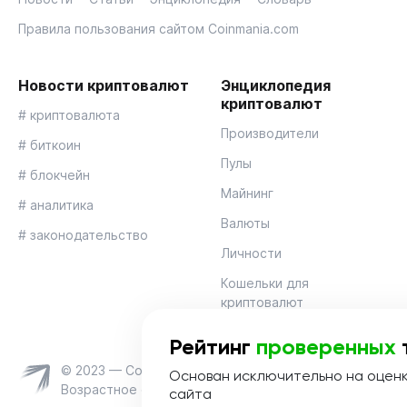
Правила пользования сайтом Coinmania.com
Новости криптовалют
Энциклопедия
криптовалют
# криптовалюта
Производители
# биткоин
Пулы
# блокчейн
Майнинг
# аналитика
Валюты
# законодательство
Личности
Кошельки для
криптовалют
Рейтинг
проверенных
© 2023 — Coinmania
Основан исключительно на оцен
Возрастное ограничение 16+
сайта