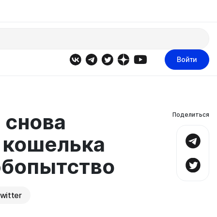
Войти
 снова
Поделиться
 кошелька
юбопытство
witter