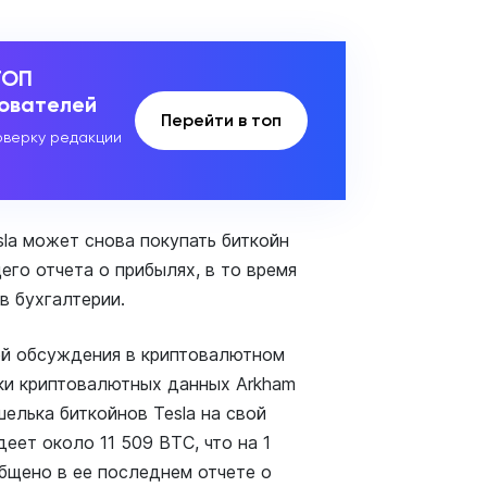
ТОП
зователей
Перейти в топ
верку редакции
la может снова покупать биткойн
го отчета о прибылях, в то время
в бухгалтерии.
ой обсуждения в криптовалютном
ики криптовалютных данных Arkham
шелька биткойнов Tesla на свой
еет около 11 509 BTC, что на 1
общено в ее последнем отчете о