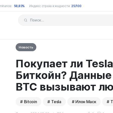
minance:
58,83%
Индекс страха и жадности
25/100
Новость
Покупает ли Tesla
Биткойн? Данные
BTC вызывают л
Bitcoin
Tesla
Илон Маск
T