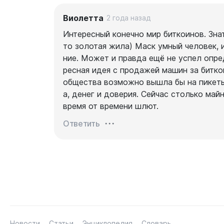
Виолетта
2 года назад
Интересный конечно мир биткоинов. Знат
то золотая жила) Маск умный человек, 
ние. Может и правда ещё не успел опред
ресная идея с продажей машин за биткои
общества возможно вышла бы на пикеты,
а, денег и доверия. Сейчас столько май
время от времени шлют.
Ответить
Новости
Статьи
Энциклопедия
Словарь