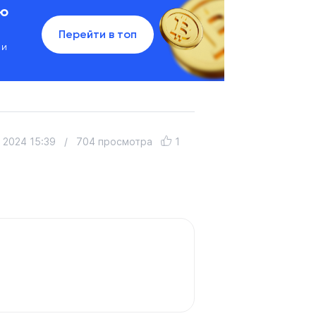
ию
Перейти в топ
 и
 2024 15:39
/
704 просмотра
1