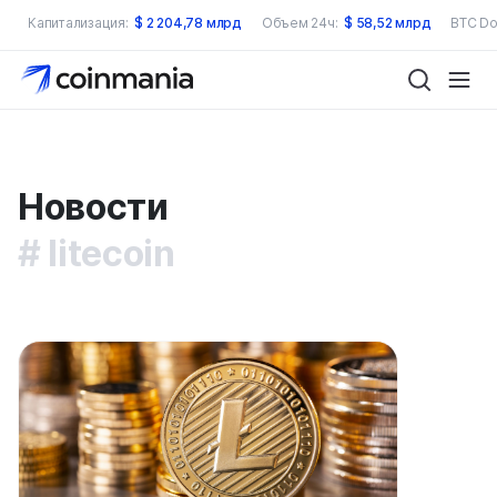
Капитализация:
$
2 204,78 млрд
Объем 24ч:
$
58,52 млрд
BTC Do
Новости
litecoin