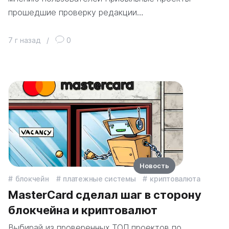
прошедшие проверку редакции…
7 г назад
/
0
Новость
блокчейн
платежные системы
криптовалюта
MasterCard сделал шаг в сторону
блокчейна и криптовалют
Выбирай из проверенных ТОП проектов по