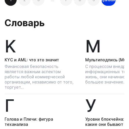
по
записям
Словарь
K
М
KYС и AML: что это значит
Мультиподпись (Multi
Финансовая безопасность
С процессом внедре
является важным аспектом
информационных тех
работы любой коммерческой
жизнь, они начинают
организации, независимо от того,
большее значение…
торгует…
Г
У
Голова и Плечи: фигура
Уровни блокчейна: чт
теханализа
какие они бывают