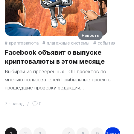
Новость
криптовалюта
платежные системы
события
Facebook объявит о выпуске
криптовалюты в этом месяце
Выбирай из проверенных ТОП проектов по
мнению пользователей Прибыльные проекты
прошедшие проверку редакции…
7 г назад
/
0
Навигация
1
2
3
…
7
8
9
Дальше