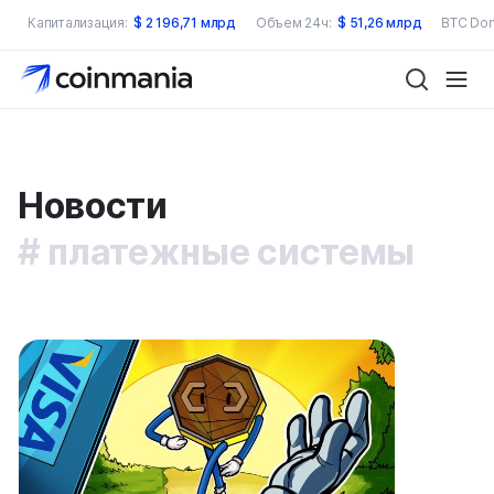
Капитализация:
$
2 196,71 млрд
Объем 24ч:
$
51,26 млрд
BTC Dom
Новости
платежные системы