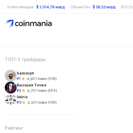
Капитализация:
$
2 204,78 млрд
Объем 24ч:
$
58,52 млрд
BTC D
оиск по сайту
ТОП-3 трейдеры
Samorph
#1
Отзывы (338)
4,9
Высшая Точка
#2
Отзывы (264)
4,7
Velrix
#3
Отзывы (196)
4,5
Рейтинг