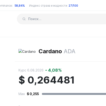
ominance:
58,84%
Индекс страха и жадности
27/100
Cardano
ADA
4,08
%
Курс 6.08.2026
$
0,264481
Мин
$
0,255