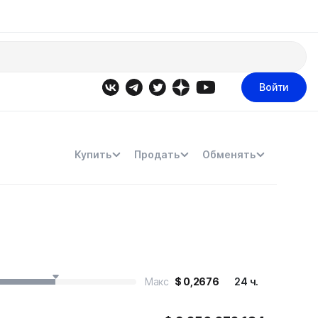
Войти
Купить
Продать
Обменять
Макс
$
0,2676
24 ч.