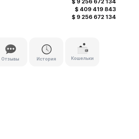
$
9 256 672 134
$
409 419 843
$
9 256 672 134
Кошельки
Отзывы
История