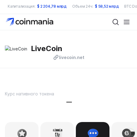
Капитализация:
$
2 204,78 млрд
Объем 24ч:
$
58,52 млрд
BTC Do
LiveCoin
livecoin.net
Курс нативного токена
—