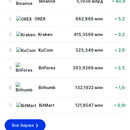
1
Binance
5,1938 млрд
40,91
2
OKEX
662,868 млн
5,22
3
Kraken
415,3566 млн
3,27
4
KuCoin
323,349 млн
2,55
5
BitForex
293,9268 млн
2,32
6
Bithumb
132,1922 млн
1,04
7
BitMart
121,8547 млн
0,96
Все биржи