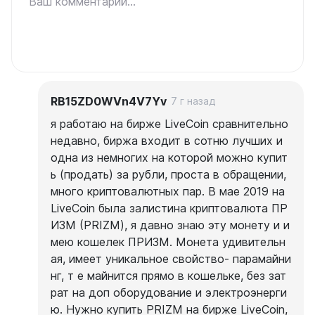
Ваш комментарий...
RB15ZD0WVn4V7Yv
7 г назад
я работаю на бирже LiveCoin сравнительно
недавно, биржа входит в сотню лучших и
одна из немногих на которой можно купит
ь (продать) за рубли, проста в обращении,
много криптовалютных пар. В мае 2019 на
LiveCoin была залистина криптовалюта ПР
ИЗМ (PRIZM), я давно знаю эту монету и и
мею кошелек ПРИЗМ. Монета удивительн
ая, имеет уникальное свойство- парамайни
нг, т е майнится прямо в кошельке, без зат
рат на доп оборудование и электроэнерги
ю. Нужно купить PRIZM на бирже LiveCoin,