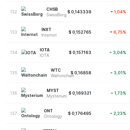
CHSB
132
$
0,143339
1,04
%
SwissBorg
INXT
133
$
0,152765
6,75
%
Internxt
IOTA
134
$
0,157163
3,04
%
IOTA
WTC
135
$
0,16858
3,01
%
Waltonchain
MYST
136
$
0,169321
1,73
%
Mysterium
ONT
137
$
0,176495
2,23
%
Ontology