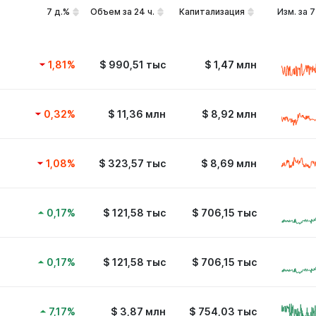
7 д.%
Объем за 24 ч.
Капитализация
Изм. за 7
1,81
%
$
990,51 тыс
$
1,47 млн
0,32
%
$
11,36 млн
$
8,92 млн
1,08
%
$
323,57 тыс
$
8,69 млн
0,17
%
$
121,58 тыс
$
706,15 тыс
0,17
%
$
121,58 тыс
$
706,15 тыс
7,17
%
$
3,87 млн
$
754,03 тыс