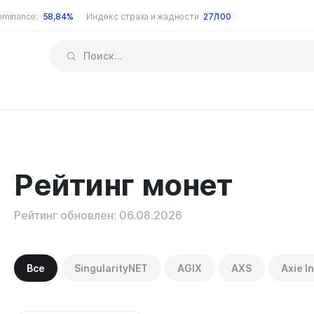
ominance:
58,84%
Индекс страха и жадности
27/100
Рейтинг монет
Рейтинг обновлен: 06.08.2026
Все
SingularityNET
AGIX
AXS
Axie In