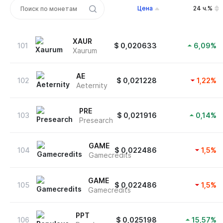
Цена
24 ч.%
XAUR
101
$
0,020633
6,09
%
Xaurum
AE
102
$
0,021228
1,22
%
Aeternity
PRE
103
$
0,021916
0,14
%
Presearch
GAME
104
$
0,022486
1,5
%
Gamecredits
GAME
105
$
0,022486
1,5
%
Gamecredits
PPT
106
$
0,025198
15,57
%