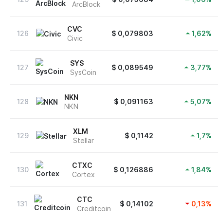
ArcBlock
CVC
126
$
0,079803
1,62
%
Civic
SYS
127
$
0,089549
3,77
%
SysCoin
NKN
128
$
0,091163
5,07
%
NKN
XLM
129
$
0,1142
1,7
%
Stellar
CTXC
130
$
0,126886
1,84
%
Cortex
CTC
131
$
0,14102
0,13
%
Creditcoin