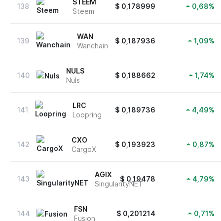
STEEM
138
$
0,178999
0,68
%
Steem
WAN
139
$
0,187936
1,09
%
Wanchain
NULS
140
$
0,188662
1,74
%
Nuls
LRC
141
$
0,189736
4,49
%
Loopring
CXO
142
$
0,193923
0,87
%
CargoX
AGIX
143
$
0,19478
4,79
%
SingularityNET
FSN
144
$
0,201214
0,71
%
Fusion