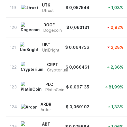
UTK
119
$
0,057544
1,08
%
Utrust
DOGE
120
$
0,063131
0,92
%
Dogecoin
UBT
121
$
0,064756
2,28
%
UniBright
CRPT
122
$
0,066461
2,36
%
Crypterium
PLC
123
$
0,067135
81,99
%
PlatinCoin
ARDR
124
$
0,069102
1,33
%
Ardor
ABT
125
$
0,075684
1,06
%