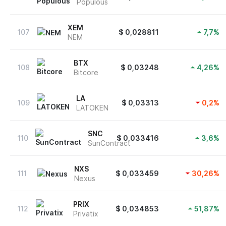
Populous
XEM
107
$
0,028811
7,7
%
NEM
BTX
108
$
0,03248
4,26
%
Bitcore
LA
109
$
0,03313
0,2
%
LATOKEN
SNC
110
$
0,033416
3,6
%
SunContract
NXS
111
$
0,033459
30,26
%
Nexus
PRIX
112
$
0,034853
51,87
%
Privatix