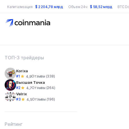
Капитализация:
$
2 204,78 млрд
Объем 24ч:
$
58,52 млрд
BTC D
оиск по сайту
ТОП-3 трейдеры
Korixa
#1
Отзывы (338)
4,9
Высшая Точка
#2
Отзывы (264)
4,7
Velrix
#3
Отзывы (196)
4,5
Рейтинг