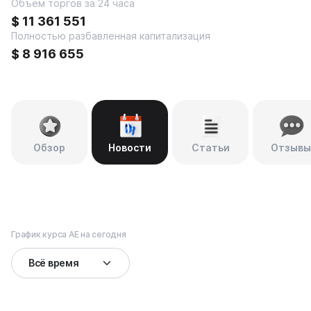
Объем торгов за 24 часа
$
11 361 551
Полностью разбавленная капитализация
$
8 916 655
Обзор
Новости
Статьи
Отзывы
График курса AE на сегодня