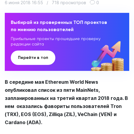
6 июня 2018 16:55
/
718 просмотров
0
Выбирай из проверенных ТОП проектов
по мнению пользователей
Прибыльные проекты прошедшие проверку
редакции сайта
Перейти в топ
В середине мая Ethereum World News
опубликовал список из пяти MainNets,
запланированных на третий квартал 2018 года. В
нем оказались фавориты пользователей Tron
(TRX), EOS (EOS), Zilliqa (ZIL), VeChain (VEN) и
Cardano (ADA).