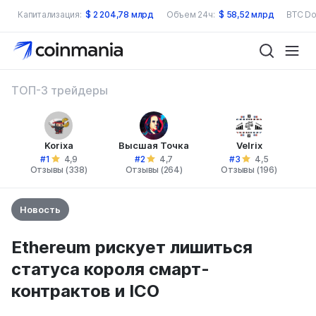
Капитализация:
$
2 204,78 млрд
Объем 24ч:
$
58,52 млрд
BTC Do
ТОП-3 трейдеры
Korixa
Высшая Точка
Velrix
#1
#2
#3
4,9
4,7
4,5
Отзывы (338)
Отзывы (264)
Отзывы (196)
Новость
Ethereum рискует лишиться
статуса короля смарт-
контрактов и ICO