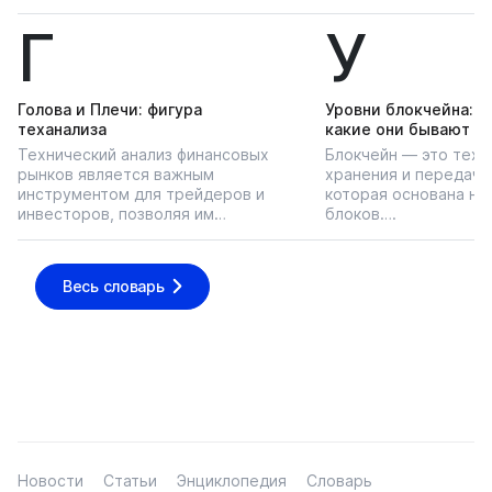
Г
У
Голова и Плечи: фигура
Уровни блокчейна: чт
теханализа
какие они бывают
Технический анализ финансовых
Блокчейн — это техн
рынков является важным
хранения и передачи
инструментом для трейдеров и
которая основана на
инвесторов, позволяя им…
блоков….
Весь словарь
Новости
Статьи
Энциклопедия
Словарь