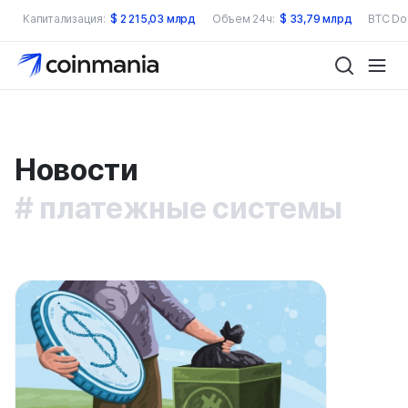
Капитализация:
$
2 215,03 млрд
Объем 24ч:
$
33,79 млрд
BTC Do
Новости
платежные системы