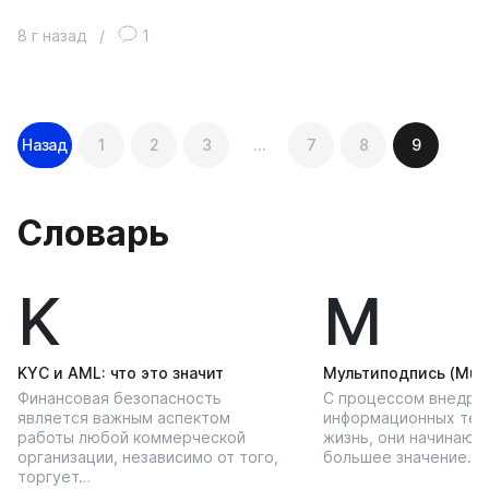
8 г назад
/
1
Навигация
Назад
1
2
3
…
7
8
9
по
записям
Словарь
K
М
KYС и AML: что это значит
Мультиподпись (Multi
Финансовая безопасность
С процессом внедре
является важным аспектом
информационных тех
работы любой коммерческой
жизнь, они начинают
организации, независимо от того,
большее значение…
торгует…