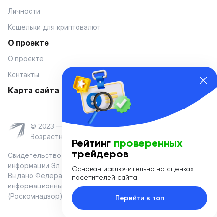
Личности
Кошельки для криптовалют
О проекте
О проекте
Контакты
Карта сайта
© 2023 — Coinmania
Возрастное ограничение 16+
Рейтинг
проверенных
трейдеров
Свидетельство о регистрации средства массовой
информации Эл № ФС 77-74908 от «25» января 2019 г.
Основан исключительно на оценках
Выдано Федеральной службой по надзору в сфере связи,
посетителей сайта
информационных технологий и массовых коммуникаций
(Роскомнадзор)
Перейти в топ