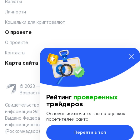
Валюты
Личности
Кошельки для криптовалют
О проекте
О проекте
Контакты
Карта сайта
© 2023 — Coinmania
Возрастное ограничение 16+
Рейтинг
проверенных
трейдеров
Свидетельство о регистрации средства массовой
информации Эл № ФС 77-74908 от «25» января 2019 г.
Основан исключительно на оценках
Выдано Федеральной службой по надзору в сфере связи,
посетителей сайта
информационных технологий и массовых коммуникаций
(Роскомнадзор)
Перейти в топ