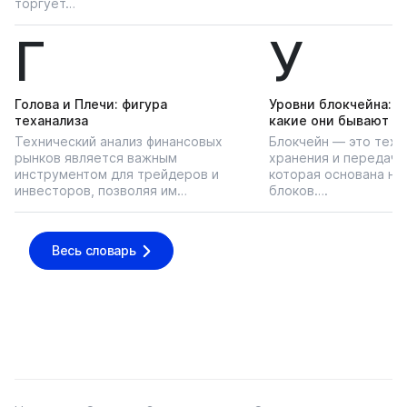
торгует…
Г
У
Голова и Плечи: фигура
Уровни блокчейна: чт
теханализа
какие они бывают
Технический анализ финансовых
Блокчейн — это техн
рынков является важным
хранения и передачи
инструментом для трейдеров и
которая основана на
инвесторов, позволяя им…
блоков….
Весь словарь