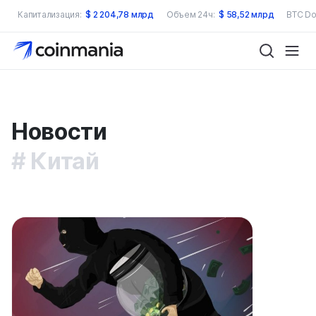
Капитализация:
$
2 204,78 млрд
Объем 24ч:
$
58,52 млрд
BTC Do
Новости
Китай