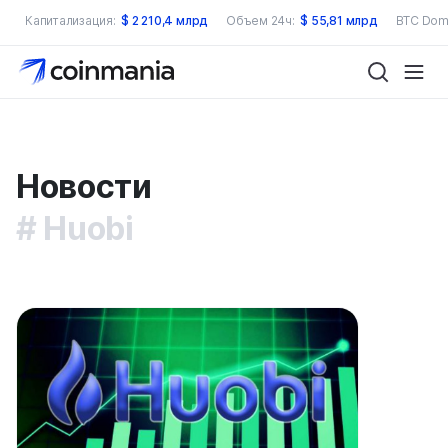
Капитализация:
$
2 210,4 млрд
Объем 24ч:
$
55,81 млрд
BTC Dom
Новости
Huobi