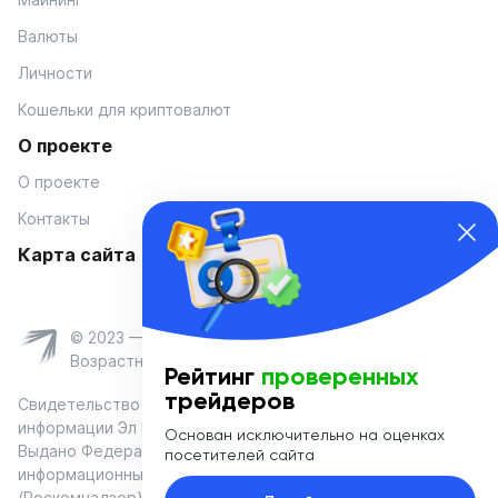
Валюты
Личности
Кошельки для криптовалют
О проекте
О проекте
Контакты
Карта сайта
© 2023 — Coinmania
Возрастное ограничение 16+
Рейтинг
проверенных
трейдеров
Свидетельство о регистрации средства массовой
информации Эл № ФС 77-74908 от «25» января 2019 г.
Основан исключительно на оценках
Выдано Федеральной службой по надзору в сфере связи,
посетителей сайта
информационных технологий и массовых коммуникаций
(Роскомнадзор)