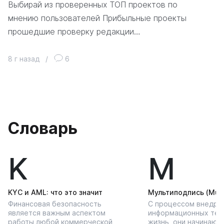
Выбирай из проверенных ТОП проектов по
мнению пользователей Прибыльные проекты
прошедшие проверку редакции…
8 г назад
/
6
Словарь
K
М
KYС и AML: что это значит
Мультиподпись (Multi
Финансовая безопасность
С процессом внедре
является важным аспектом
информационных тех
работы любой коммерческой
жизнь, они начинают