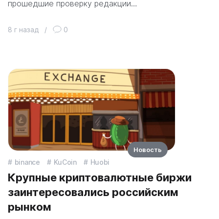
прошедшие проверку редакции…
8 г назад
/
0
Новость
binance
KuCoin
Huobi
Крупные криптовалютные биржи
заинтересовались российским
рынком