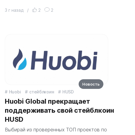
3 г назад
/
2
2
Новость
Huobi
стейблкоин
HUSD
Huobi Global прекращает
поддерживать свой стейблкоин
HUSD
Выбирай из проверенных ТОП проектов по