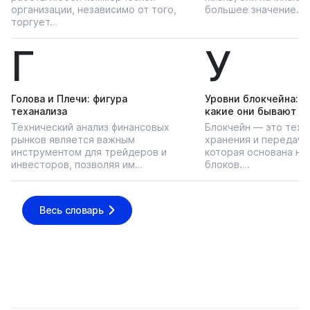
организации, независимо от того,
большее значение…
торгует…
Г
У
Голова и Плечи: фигура
Уровни блокчейна: чт
теханализа
какие они бывают
Технический анализ финансовых
Блокчейн — это техн
рынков является важным
хранения и передачи
инструментом для трейдеров и
которая основана на
инвесторов, позволяя им…
блоков….
Весь словарь