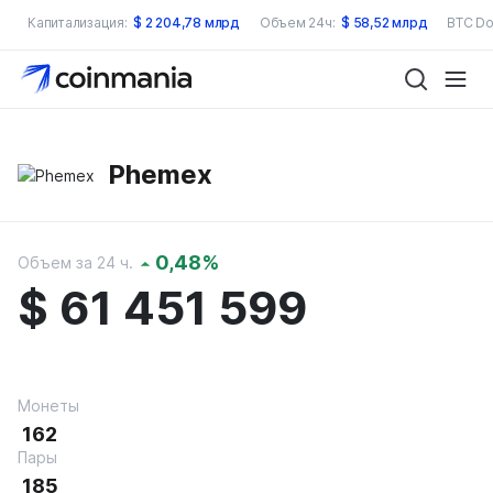
Капитализация:
$
2 204,78 млрд
Объем 24ч:
$
58,52 млрд
BTC Do
Phemex
0,48%
Объем за 24 ч.
$
61 451 599
Монеты
162
Пары
185