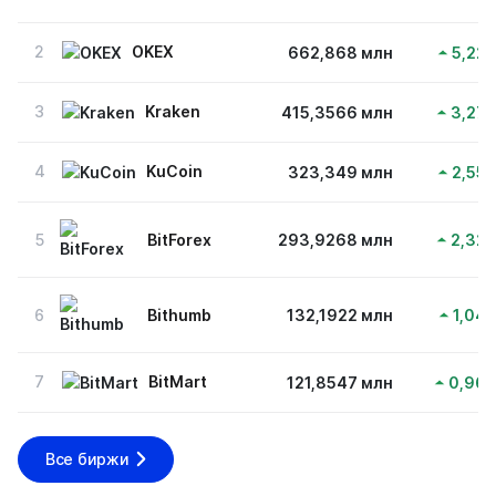
2
OKEX
662,868 млн
5,22
3
Kraken
415,3566 млн
3,27
4
KuCoin
323,349 млн
2,55
5
BitForex
293,9268 млн
2,32
6
Bithumb
132,1922 млн
1,04
7
BitMart
121,8547 млн
0,96
Все биржи