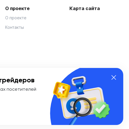
О проекте
Карта сайта
О проекте
Контакты
трейдеров
ках посетителей
ии Эл № ФС 77-74908 от «25» января 2019 г. Выдано
ионных технологий и массовых коммуникаций