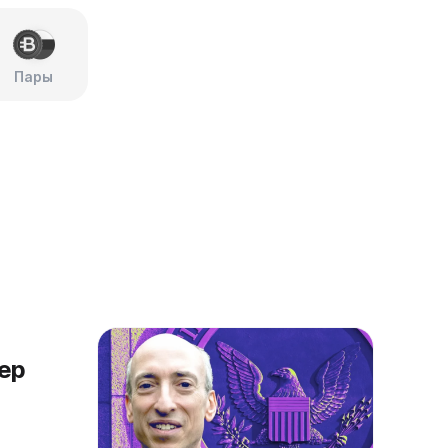
Пары
ер