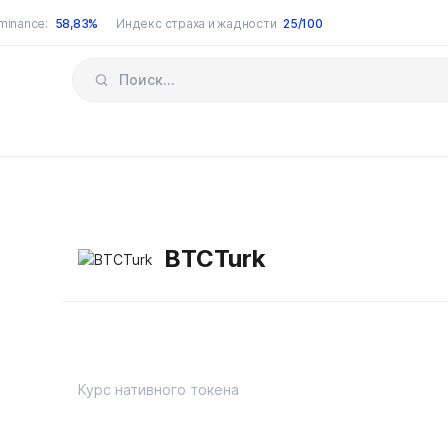
minance:
58,83%
Индекс страха и жадности
25/100
BTCTurk
Курс нативного токена