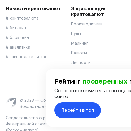
Новости криптовалют
Энциклопедия
криптовалют
# криптовалюта
Производители
# биткоин
Пулы
# блокчейн
Майнинг
# аналитика
Валюты
# законодательство
Личности
Кошельки для
криптовалют
Рейтинг
проверенных
Основан исключительно на оцен
сайта
© 2023 — Coinmania
Возрастное ограничение 16+
Перейти в топ
Свидетельство о регистрации средства массовой информац
Федеральной службой по надзору в сфере связи, информац
(Роскомнадзор)