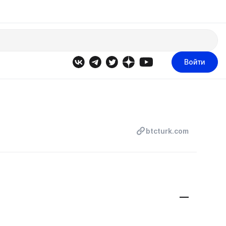
Войти
btcturk.com
—