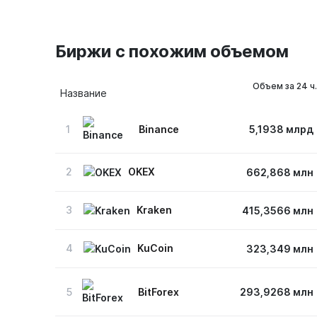
Биржи с похожим объемом
Объем за 24 ч.
Название
1
Binance
5,1938 млрд
2
OKEX
662,868 млн
3
Kraken
415,3566 млн
4
KuCoin
323,349 млн
5
BitForex
293,9268 млн